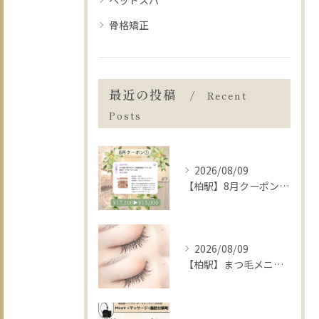
ヘッドスパ
骨格矯正
最近の投稿
Recent
Posts
2026/08/09
【柏駅】8月クーポン1️⃣毛穴洗浄＋ララピール+水玉🫧ツヤUP◎
2026/08/09
【柏駅】まつ毛メニューでご来店の際にご協力いただきたいこと🧚🏻‍♀️✨