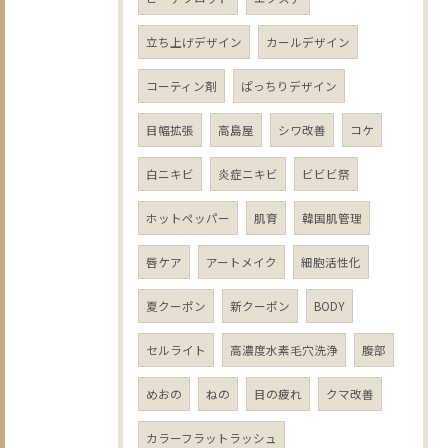
立ち上げデザイン
カールデザイン
コーティン剤
ぱっちりデザイン
目幅拡張
高島屋
シワ改善
コケ
白ニキビ
炎症ニキビ
ビビビ祭
ホットペッパー
肌育
韓国肌管理
唇ケア
アートメイク
細胞活性化
夏クーポン
新クーポン
BODY
セルライト
高濃度水素毛穴洗浄
腹部
めおの
ねの
目の疲れ
クマ改善
カラーフラットラッシュ