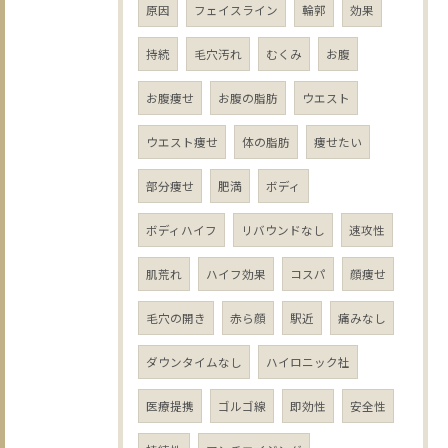
原因
フェイスライン
輪郭
効果
持続
毛穴汚れ
むくみ
お腹
お腹痩せ
お腹の脂肪
ウエスト
ウエスト痩せ
体の脂肪
痩せたい
部分痩せ
肥満
ボディ
ボディハイフ
リバウンドなし
速攻性
肌荒れ
ハイフ効果
コスパ
顔痩せ
毛穴の開き
赤ら顔
駅近
痛みなし
ダウンタイムなし
ハイロニック社
医療提携
ゴルゴ線
即効性
安全性