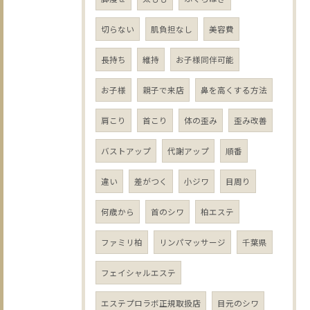
切らない
肌負担なし
美容費
長持ち
維持
お子様同伴可能
お子様
親子で来店
鼻を高くする方法
肩こり
首こり
体の歪み
歪み改善
バストアップ
代謝アップ
順番
違い
差がつく
小ジワ
目周り
何歳から
首のシワ
柏エステ
ファミリ柏
リンパマッサージ
千葉県
フェイシャルエステ
エステプロラボ正規取扱店
目元のシワ