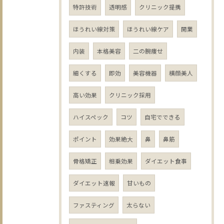
特許技術
透明感
クリニック提携
ほうれい線対策
ほうれい線ケア
開業
内装
本格美容
二の腕痩せ
細くする
即効
美容機器
横顔美人
高い効果
クリニック採用
ハイスペック
コツ
自宅でできる
ポイント
効果絶大
鼻
鼻筋
骨格矯正
相乗効果
ダイエット食事
ダイエット速報
甘いもの
ファスティング
太らない