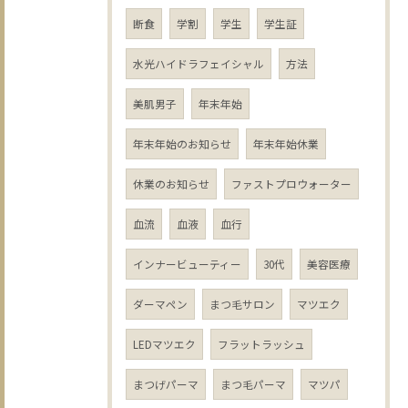
断食
学割
学生
学生証
水光ハイドラフェイシャル
方法
美肌男子
年末年始
年末年始のお知らせ
年末年始休業
休業のお知らせ
ファストプロウォーター
血流
血液
血行
インナービューティー
30代
美容医療
ダーマペン
まつ毛サロン
マツエク
LEDマツエク
フラットラッシュ
まつげパーマ
まつ毛パーマ
マツパ