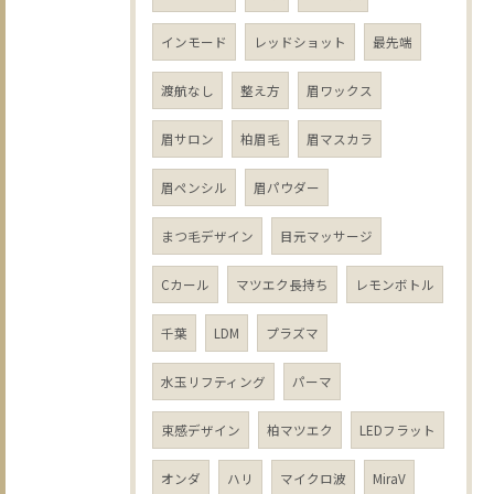
インモード
レッドショット
最先端
渡航なし
整え方
眉ワックス
眉サロン
柏眉毛
眉マスカラ
眉ペンシル
眉パウダー
まつ毛デザイン
目元マッサージ
Cカール
マツエク長持ち
レモンボトル
千葉
LDM
プラズマ
水玉リフティング
パーマ
束感デザイン
柏マツエク
LEDフラット
オンダ
ハリ
マイクロ波
MiraV