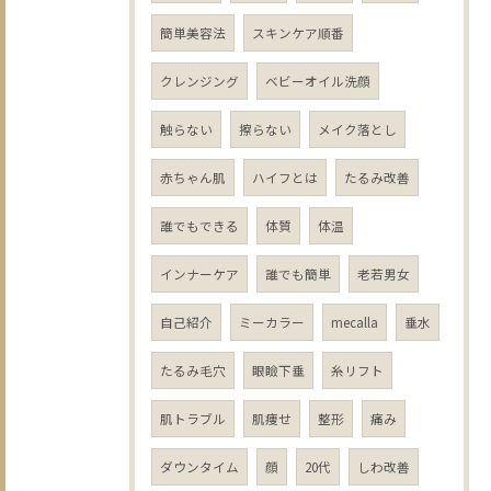
簡単美容法
スキンケア順番
クレンジング
ベビーオイル洗顔
触らない
擦らない
メイク落とし
赤ちゃん肌
ハイフとは
たるみ改善
誰でもできる
体質
体温
インナーケア
誰でも簡単
老若男女
自己紹介
ミーカラー
mecalla
垂水
たるみ毛穴
眼瞼下垂
糸リフト
肌トラブル
肌痩せ
整形
痛み
ダウンタイム
顔
20代
しわ改善