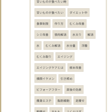
甘いものが食べたい時
甘いものが食べたい
ダイエット中
食事制限
作り方
むくみ改善
シミ改善
顎肉解消
水太り
解消
水
むくみ解消
水分量
浮腫
むくみ取り
エイジング
エイジングケアとは
根本改善
横顔イケメン
引き締め
ビフォーアフター
直後の効果
痩身エステ
脂肪細胞
足痩せ
脚痩せ
太もも
ふくらはぎ