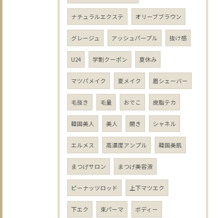
ナチュラルエクステ
オリーブブラウン
グレージュ
アッシュパープル
抜け感
U24
学割クーポン
夏休み
マツパメイク
夏メイク
眉シェーバー
毛抜き
毛量
おでこ
皮脂テカ
韓国美人
美人
開き
シャネル
エルメス
高濃度アンプル
韓国美肌
まつげサロン
まつげ美容液
ピーナッツロッド
上下マツエク
下エク
束パーマ
ボディー