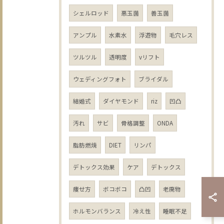
シェルロッド
悪玉菌
善玉菌
アンプル
水素水
浮遊物
毛穴レス
ツルツル
透明度
vリフト
ウェディングフォト
ブライダル
結婚式
ダイヤモンド
riz
凹凸
汚れ
サビ
骨格調整
ONDA
脂肪燃焼
DIET
リンパ
デトックス効果
ケア
デトックス
痩せ方
ボコボコ
凸凹
老廃物
ホルモンバランス
冷え性
睡眠不足