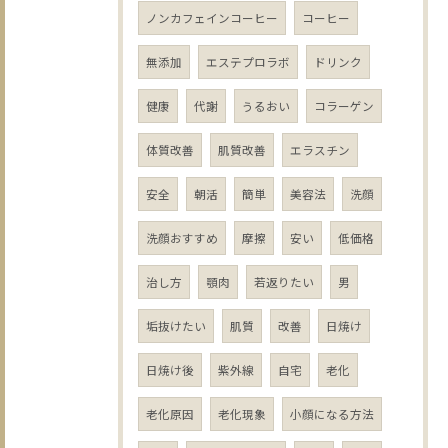
ノンカフェインコーヒー
コーヒー
無添加
エステプロラボ
ドリンク
健康
代謝
うるおい
コラーゲン
体質改善
肌質改善
エラスチン
安全
朝活
簡単
美容法
洗顔
洗顔おすすめ
摩擦
安い
低価格
治し方
顎肉
若返りたい
男
垢抜けたい
肌質
改善
日焼け
日焼け後
紫外線
自宅
老化
老化原因
老化現象
小顔になる方法