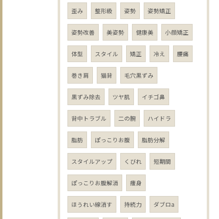
歪み
整形級
姿勢
姿勢矯正
姿勢改善
美姿勢
健康美
小顔矯正
体型
スタイル
矯正
冷え
腰痛
巻き肩
猫背
毛穴黒ずみ
黒ずみ除去
ツヤ肌
イチゴ鼻
背中トラブル
二の腕
ハイドラ
脂肪
ぽっこりお腹
脂肪分解
スタイルアップ
くびれ
短期間
ぽっこりお腹解消
痩身
ほうれい線消す
持続力
ダブロa