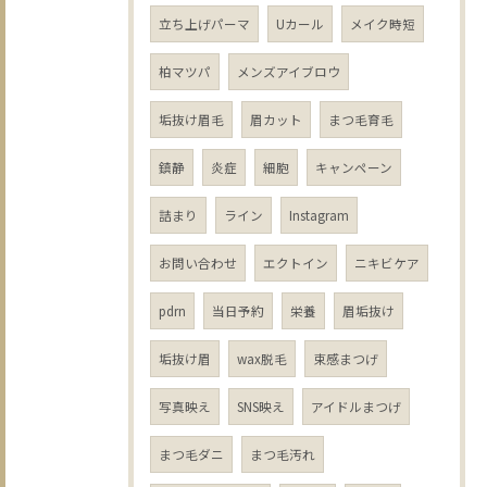
立ち上げパーマ
Uカール
メイク時短
柏マツパ
メンズアイブロウ
垢抜け眉毛
眉カット
まつ毛育毛
鎮静
炎症
細胞
キャンペーン
詰まり
ライン
Instagram
お問い合わせ
エクトイン
ニキビケア
pdrn
当日予約
栄養
眉垢抜け
垢抜け眉
wax脱毛
束感まつげ
写真映え
SNS映え
アイドルまつげ
まつ毛ダニ
まつ毛汚れ