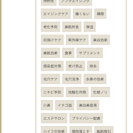
持続性
アンチエイジング
エイジングケア
痛くない
横顔
老化予防
美肌貯金
保湿
日焼けケア
紫外線ケア
美白効果
美肌効果
食事
サプリメント
感染症対策
老け防止
除去
毛穴ケア
毛穴洗浄
水素の効果
ニキビ予防
抗酸化作用
化粧ノリ
小鼻
イチゴ話
美白美容液
エステサロン
プライバシー配慮
ハイフの効果
顎肉落とす
脂肪吸引