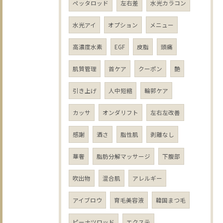
ペッタロッド
左右差
水光カラコン
水光アイ
オプション
メニュー
高濃度水素
EGF
皮脂
頭痛
肌質管理
首ケア
クーポン
艶
引き上げ
人中短縮
輪郭ケア
カッサ
オンダリフト
左右左改善
感謝
酒さ
脂性肌
剥離なし
華奢
脂肪分解マッサージ
下腹部
吹出物
混合肌
アレルギー
アイブロウ
育毛美容液
韓国まつ毛
ピーナツロッド
エクステ