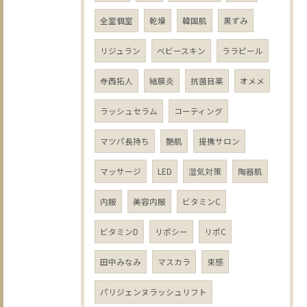
全室個室
乾燥
韓国肌
黒ずみ
リジュラン
ベビースキン
ララピール
寺西拓人
結膜炎
抗菌目薬
オメメ
ラッシュセラム
コーティング
マツパ長持ち
艶肌
提携サロン
マッサージ
LED
湿気対策
陶器肌
内服
美容内服
ビタミンC
ビタミンD
リポシー
リポC
田中みなみ
マスカラ
束感
パリジェンヌラッシュリフト