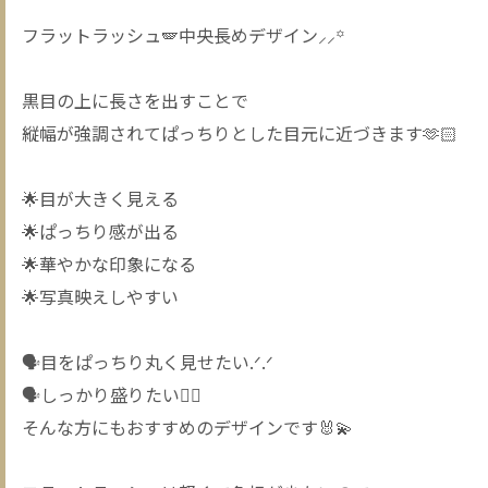
フラットラッシュ🪽中央長めデザイン⸝⸝꙳
黒目の上に長さを出すことで
縦幅が強調されてぱっちりとした目元に近づきます🫶🏻
🌟目が大きく見える
🌟ぱっちり感が出る
🌟華やかな印象になる
🌟写真映えしやすい
🗣️目をぱっちり丸く見せたい.ᐟ.ᐟ
🗣️しっかり盛りたい❤️‍🔥
そんな方にもおすすめのデザインです🐰💫