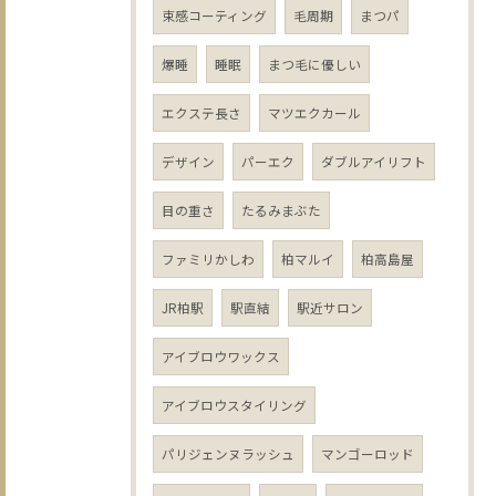
束感コーティング
毛周期
まつパ
爆睡
睡眠
まつ毛に優しい
エクステ長さ
マツエクカール
デザイン
パーエク
ダブルアイリフト
目の重さ
たるみまぶた
ファミリかしわ
柏マルイ
柏高島屋
JR柏駅
駅直結
駅近サロン
アイブロウワックス
アイブロウスタイリング
パリジェンヌラッシュ
マンゴーロッド