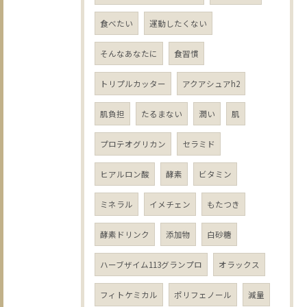
食べたい
運動したくない
そんなあなたに
食習慣
トリプルカッター
アクアシュアh2
肌負担
たるまない
潤い
肌
プロテオグリカン
セラミド
ヒアルロン酸
酵素
ビタミン
ミネラル
イメチェン
もたつき
酵素ドリンク
添加物
白砂糖
ハーブザイム113グランプロ
オラックス
フィトケミカル
ポリフェノール
減量