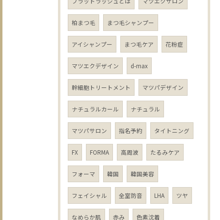
フラットラッシュとは
マツエクサロン
柏まつ毛
まつ毛シャンプー
アイシャンプー
まつ毛ケア
花粉症
マツエクデザイン
d-max
幹細胞トリートメント
マツパデザイン
ナチュラルカール
ナチュラル
マツパサロン
指名予約
タイトニング
FX
FORMA
高周波
たるみケア
フォーマ
韓国
韓国美容
フェイシャル
全室防音
LHA
ツヤ
なめらか肌
赤み
色素沈着