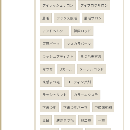
アイラッシュサロン
アイブロウサロン
眉毛
ワックス脱毛
眉毛サロン
アンドヘルシー
韓国ロッド
束感パーマ
マスカラパーマ
ラッシュアディクト
まつ毛美容液
マツ育
Dカール
メーテルロッド
束感まつ毛
コーティング剤
ラッシュリフト
カラーエクステ
下まつ毛
下まつ毛パーマ
中顔面短縮
奥目
逆さまつ毛
奥二重
一重