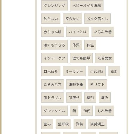
クレンジング
ベビーオイル洗顔
触らない
擦らない
メイク落とし
赤ちゃん肌
ハイフとは
たるみ改善
誰でもできる
体質
体温
インナーケア
誰でも簡単
老若男女
自己紹介
ミーカラー
mecalla
垂水
たるみ毛穴
眼瞼下垂
糸リフト
肌トラブル
肌痩せ
整形
痛み
ダウンタイム
顔
20代
しわ改善
歪み
整形級
姿勢
姿勢矯正