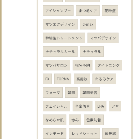
アイシャンプー
まつ毛ケア
花粉症
マツエクデザイン
d-max
幹細胞トリートメント
マツパデザイン
ナチュラルカール
ナチュラル
マツパサロン
指名予約
タイトニング
FX
FORMA
高周波
たるみケア
フォーマ
韓国
韓国美容
フェイシャル
全室防音
LHA
ツヤ
なめらか肌
赤み
色素沈着
インモード
レッドショット
最先端