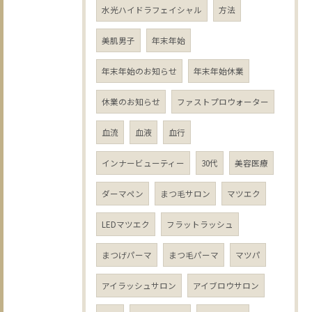
水光ハイドラフェイシャル
方法
美肌男子
年末年始
年末年始のお知らせ
年末年始休業
休業のお知らせ
ファストプロウォーター
血流
血液
血行
インナービューティー
30代
美容医療
ダーマペン
まつ毛サロン
マツエク
LEDマツエク
フラットラッシュ
まつげパーマ
まつ毛パーマ
マツパ
アイラッシュサロン
アイブロウサロン