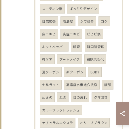
コーティン剤
ぱっちりデザイン
目幅拡張
高島屋
シワ改善
コケ
白ニキビ
炎症ニキビ
ビビビ祭
ホットペッパー
肌育
韓国肌管理
唇ケア
アートメイク
細胞活性化
夏クーポン
新クーポン
BODY
セルライト
高濃度水素毛穴洗浄
腹部
めおの
ねの
目の疲れ
クマ改善
カラーフラットラッシュ
ナチュラルエクステ
オリーブブラウン