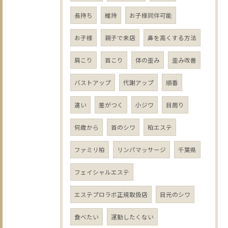
長持ち
維持
お子様同伴可能
お子様
親子で来店
鼻を高くする方法
肩こり
首こり
体の歪み
歪み改善
バストアップ
代謝アップ
順番
違い
差がつく
小ジワ
目周り
何歳から
首のシワ
柏エステ
ファミリ柏
リンパマッサージ
千葉県
フェイシャルエステ
エステプロラボ正規取扱店
目元のシワ
食べたい
運動したくない