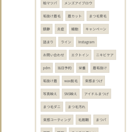
柏マツパ
メンズアイブロウ
垢抜け眉毛
眉カット
まつ毛育毛
鎮静
炎症
細胞
キャンペーン
詰まり
ライン
Instagram
お問い合わせ
エクトイン
ニキビケア
pdrn
当日予約
栄養
眉垢抜け
垢抜け眉
wax脱毛
束感まつげ
写真映え
SNS映え
アイドルまつげ
まつ毛ダニ
まつ毛汚れ
束感コーティング
毛周期
まつパ