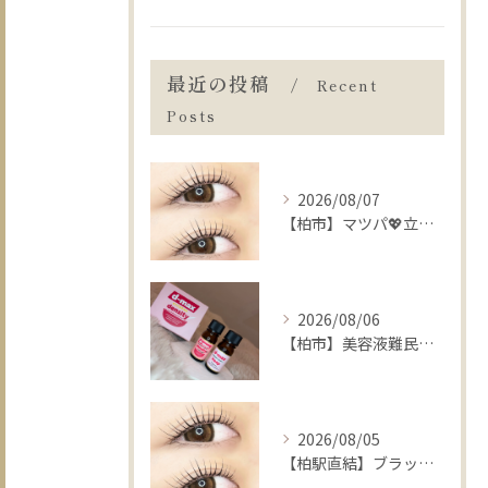
最近の投稿
Recent
Posts
2026/08/07
【柏市】マツパ💖立ち上げ❔カール❔迷った時の選び方🧸🍒
2026/08/06
【柏市】美容液難民に朗報💡まつ毛の土台から整えるケア👀✨
2026/08/05
【柏駅直結】ブラックティントパーマの推しポイント🐦‍⬛🖤