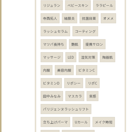
リジュラン
ベビースキン
ララピール
寺西拓人
結膜炎
抗菌目薬
オメメ
ラッシュセラム
コーティング
マツパ長持ち
艶肌
提携サロン
マッサージ
LED
湿気対策
陶器肌
内服
美容内服
ビタミンC
ビタミンD
リポシー
リポC
田中みなみ
マスカラ
束感
パリジェンヌラッシュリフト
立ち上げパーマ
Uカール
メイク時短