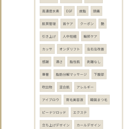
高濃度水素
EGF
皮脂
頭痛
肌質管理
首ケア
クーポン
艶
引き上げ
人中短縮
輪郭ケア
カッサ
オンダリフト
左右左改善
感謝
酒さ
脂性肌
剥離なし
華奢
脂肪分解マッサージ
下腹部
吹出物
混合肌
アレルギー
アイブロウ
育毛美容液
韓国まつ毛
ピーナツロッド
エクステ
立ち上げデザイン
カールデザイン