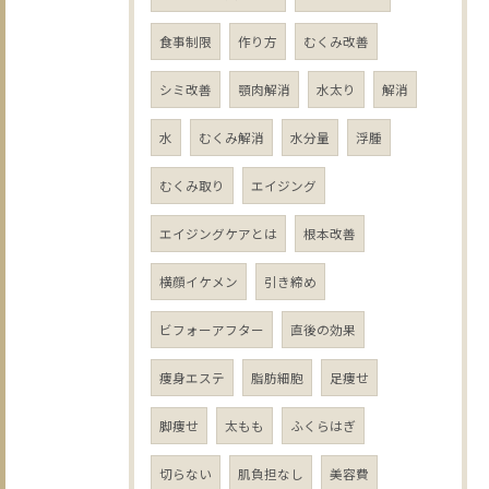
食事制限
作り方
むくみ改善
シミ改善
顎肉解消
水太り
解消
水
むくみ解消
水分量
浮腫
むくみ取り
エイジング
エイジングケアとは
根本改善
横顔イケメン
引き締め
ビフォーアフター
直後の効果
痩身エステ
脂肪細胞
足痩せ
脚痩せ
太もも
ふくらはぎ
切らない
肌負担なし
美容費