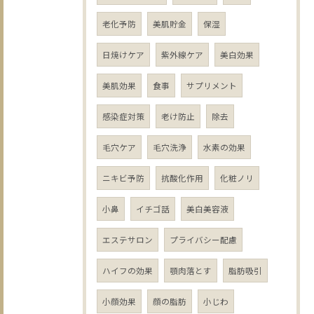
老化予防
美肌貯金
保湿
日焼けケア
紫外線ケア
美白効果
美肌効果
食事
サプリメント
感染症対策
老け防止
除去
毛穴ケア
毛穴洗浄
水素の効果
ニキビ予防
抗酸化作用
化粧ノリ
小鼻
イチゴ話
美白美容液
エステサロン
プライバシー配慮
ハイフの効果
顎肉落とす
脂肪吸引
小顔効果
顔の脂肪
小じわ