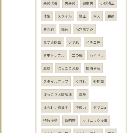
姿勢改善
美姿勢
健康美
小顔矯正
体型
スタイル
矯正
冷え
腰痛
巻き肩
猫背
毛穴黒ずみ
黒ずみ除去
ツヤ肌
イチゴ鼻
背中トラブル
二の腕
ハイドラ
脂肪
ぽっこりお腹
脂肪分解
スタイルアップ
くびれ
短期間
ぽっこりお腹解消
痩身
ほうれい線消す
持続力
ダブロa
特許技術
透明感
クリニック提携