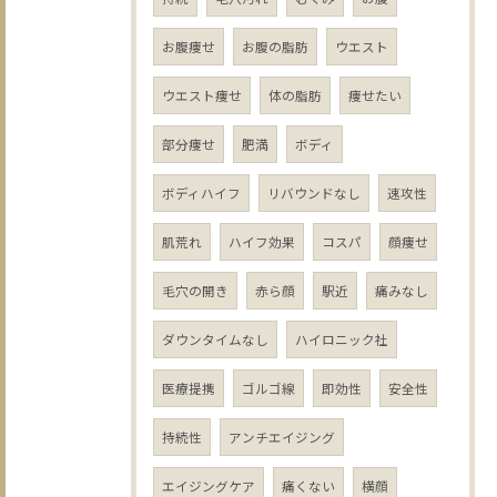
お腹痩せ
お腹の脂肪
ウエスト
ウエスト痩せ
体の脂肪
痩せたい
部分痩せ
肥満
ボディ
ボディハイフ
リバウンドなし
速攻性
肌荒れ
ハイフ効果
コスパ
顔痩せ
毛穴の開き
赤ら顔
駅近
痛みなし
ダウンタイムなし
ハイロニック社
医療提携
ゴルゴ線
即効性
安全性
持続性
アンチエイジング
エイジングケア
痛くない
横顔