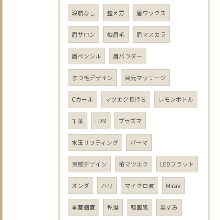
渡航なし
整え方
眉ワックス
眉サロン
柏眉毛
眉マスカラ
眉ペンシル
眉パウダー
まつ毛デザイン
目元マッサージ
Cカール
マツエク長持ち
レモンボトル
千葉
LDM
プラズマ
水玉リフティング
パーマ
束感デザイン
柏マツエク
LEDフラット
オンダ
ハリ
マイクロ波
MiraV
全室個室
乾燥
韓国肌
黒ずみ