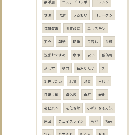
無添加
エステプロラボ
ドリンク
健康
代謝
うるおい
コラーゲン
体質改善
肌質改善
エラスチン
安全
朝活
簡単
美容法
洗顔
洗顔おすすめ
摩擦
安い
低価格
治し方
顎肉
若返りたい
男
垢抜けたい
肌質
改善
日焼け
日焼け後
紫外線
自宅
老化
老化原因
老化現象
小顔になる方法
原因
フェイスライン
輪郭
効果
持続
毛穴汚れ
むくみ
お腹