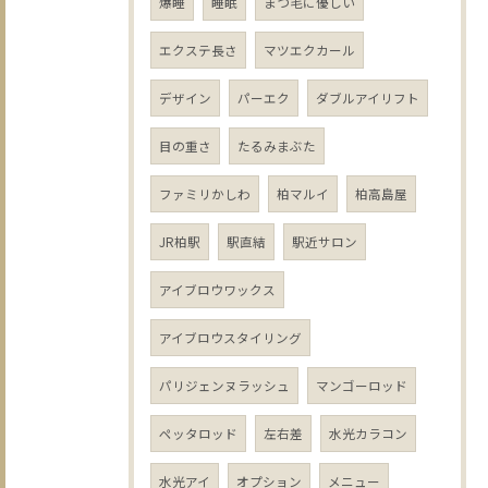
爆睡
睡眠
まつ毛に優しい
エクステ長さ
マツエクカール
デザイン
パーエク
ダブルアイリフト
目の重さ
たるみまぶた
ファミリかしわ
柏マルイ
柏高島屋
JR柏駅
駅直結
駅近サロン
アイブロウワックス
アイブロウスタイリング
パリジェンヌラッシュ
マンゴーロッド
ペッタロッド
左右差
水光カラコン
水光アイ
オプション
メニュー