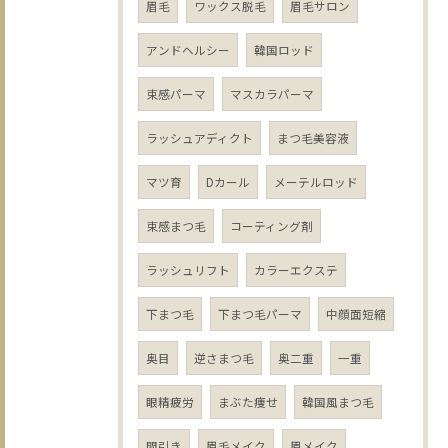
眉毛
ワックス脱毛
眉毛サロン
アンドヘルシー
韓国ロッド
束感パーマ
マスカラパーマ
ラッシュアディクト
まつ毛美容液
マツ育
Dカール
メーテルロッド
束感まつ毛
コーティング剤
ラッシュリフト
カラーエクステ
下まつ毛
下まつ毛パーマ
中顔面短縮
奥目
逆さまつ毛
奥二重
一重
眼精疲労
まぶた痩せ
韓国風まつ毛
間引き
眉毛メイク
眉メイク