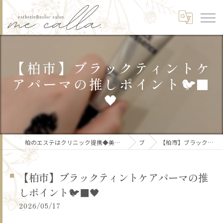
【柏市】ブラックティントケ
アパーマの推しポイント🐦‍⬛
🖤
柏のエステはクリニック提携◆美肌/リフトアップ/痩身/骨格矯正/頭皮ケア/ブライダルme calla.【ミーカラー】
ブログ
【柏市】ブラックティントケアパーマの推しポイント🐦‍⬛🖤
【柏市】ブラックティントケアパーマの推
しポイント🐦‍⬛🖤
2026/05/17