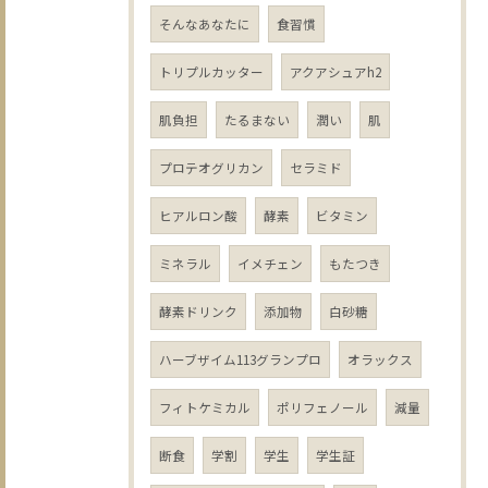
そんなあなたに
食習慣
トリプルカッター
アクアシュアh2
肌負担
たるまない
潤い
肌
プロテオグリカン
セラミド
ヒアルロン酸
酵素
ビタミン
ミネラル
イメチェン
もたつき
酵素ドリンク
添加物
白砂糖
ハーブザイム113グランプロ
オラックス
フィトケミカル
ポリフェノール
減量
断食
学割
学生
学生証