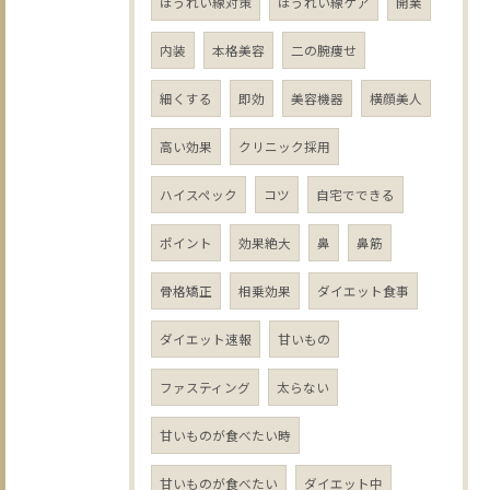
ほうれい線対策
ほうれい線ケア
開業
内装
本格美容
二の腕痩せ
細くする
即効
美容機器
横顔美人
高い効果
クリニック採用
ハイスペック
コツ
自宅でできる
ポイント
効果絶大
鼻
鼻筋
骨格矯正
相乗効果
ダイエット食事
ダイエット速報
甘いもの
ファスティング
太らない
甘いものが食べたい時
甘いものが食べたい
ダイエット中