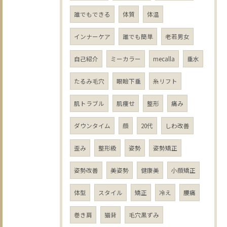
誰でもできる
体質
体温
インナーケア
誰でも簡単
老若男女
自己紹介
ミーカラー
mecalla
垂水
たるみ毛穴
眼瞼下垂
糸リフト
肌トラブル
肌痩せ
整形
痛み
ダウンタイム
顔
20代
しわ改善
歪み
整形級
姿勢
姿勢矯正
姿勢改善
美姿勢
健康美
小顔矯正
体型
スタイル
矯正
冷え
腰痛
巻き肩
猫背
毛穴黒ずみ