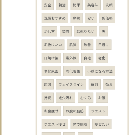
安全
朝活
簡単
美容法
洗顔
洗顔おすすめ
摩擦
安い
低価格
治し方
顎肉
若返りたい
男
垢抜けたい
肌質
改善
日焼け
日焼け後
紫外線
自宅
老化
老化原因
老化現象
小顔になる方法
原因
フェイスライン
輪郭
効果
持続
毛穴汚れ
むくみ
お腹
お腹痩せ
お腹の脂肪
ウエスト
ウエスト痩せ
体の脂肪
痩せたい