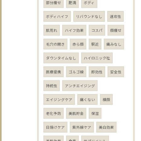
部分痩せ
肥満
ボディ
ボディハイフ
リバウンドなし
速攻性
肌荒れ
ハイフ効果
コスパ
顔痩せ
毛穴の開き
赤ら顔
駅近
痛みなし
ダウンタイムなし
ハイロニック社
医療提携
ゴルゴ線
即効性
安全性
持続性
アンチエイジング
エイジングケア
痛くない
横顔
老化予防
美肌貯金
保湿
日焼けケア
紫外線ケア
美白効果