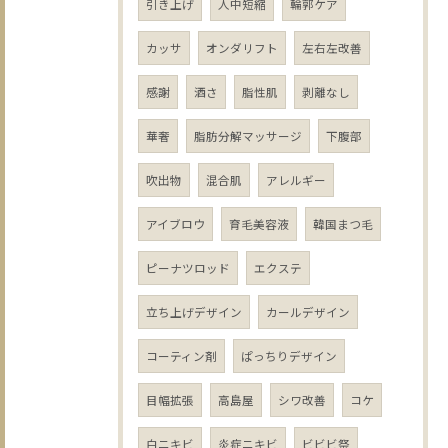
引き上げ
人中短縮
輪郭ケア
カッサ
オンダリフト
左右左改善
感謝
酒さ
脂性肌
剥離なし
華奢
脂肪分解マッサージ
下腹部
吹出物
混合肌
アレルギー
アイブロウ
育毛美容液
韓国まつ毛
ピーナツロッド
エクステ
立ち上げデザイン
カールデザイン
コーティン剤
ぱっちりデザイン
目幅拡張
高島屋
シワ改善
コケ
白ニキビ
炎症ニキビ
ビビビ祭