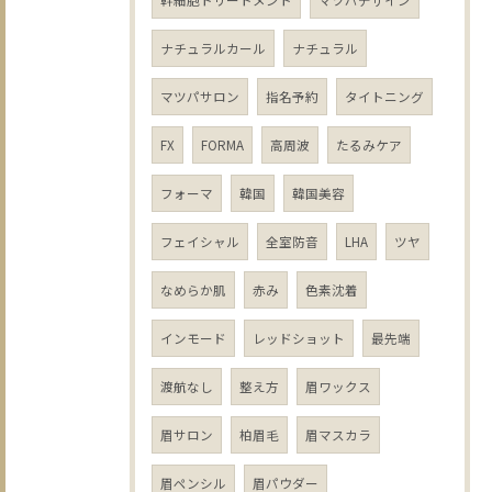
幹細胞トリートメント
マツパデザイン
ナチュラルカール
ナチュラル
マツパサロン
指名予約
タイトニング
FX
FORMA
高周波
たるみケア
フォーマ
韓国
韓国美容
フェイシャル
全室防音
LHA
ツヤ
なめらか肌
赤み
色素沈着
インモード
レッドショット
最先端
渡航なし
整え方
眉ワックス
眉サロン
柏眉毛
眉マスカラ
眉ペンシル
眉パウダー