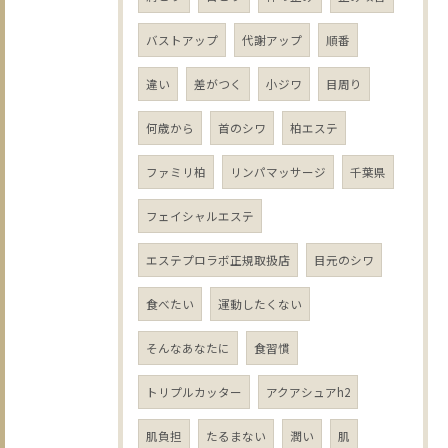
バストアップ
代謝アップ
順番
違い
差がつく
小ジワ
目周り
何歳から
首のシワ
柏エステ
ファミリ柏
リンパマッサージ
千葉県
フェイシャルエステ
エステプロラボ正規取扱店
目元のシワ
食べたい
運動したくない
そんなあなたに
食習慣
トリプルカッター
アクアシュアh2
肌負担
たるまない
潤い
肌