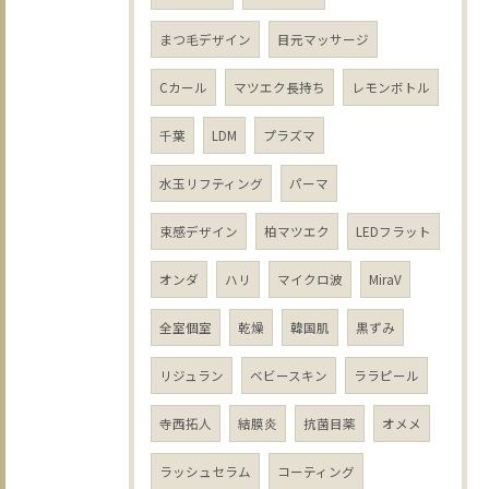
まつ毛デザイン
目元マッサージ
Cカール
マツエク長持ち
レモンボトル
千葉
LDM
プラズマ
水玉リフティング
パーマ
束感デザイン
柏マツエク
LEDフラット
オンダ
ハリ
マイクロ波
MiraV
全室個室
乾燥
韓国肌
黒ずみ
リジュラン
ベビースキン
ララピール
寺西拓人
結膜炎
抗菌目薬
オメメ
ラッシュセラム
コーティング