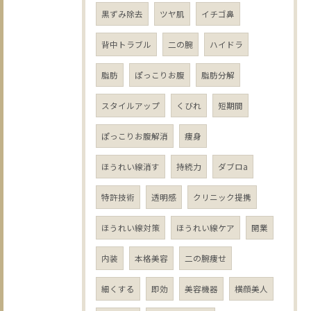
黒ずみ除去
ツヤ肌
イチゴ鼻
背中トラブル
二の腕
ハイドラ
脂肪
ぽっこりお腹
脂肪分解
スタイルアップ
くびれ
短期間
ぽっこりお腹解消
痩身
ほうれい線消す
持続力
ダブロa
特許技術
透明感
クリニック提携
ほうれい線対策
ほうれい線ケア
開業
内装
本格美容
二の腕痩せ
細くする
即効
美容機器
横顔美人