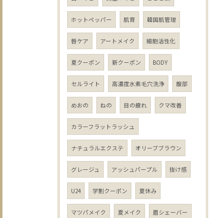
ホットペッパー
肌育
韓国肌管理
唇ケア
アートメイク
細胞活性化
夏クーポン
新クーポン
BODY
セルライト
高濃度水素毛穴洗浄
腹部
めおの
ねの
目の疲れ
クマ改善
カラーフラットラッシュ
ナチュラルエクステ
オリーブブラウン
グレージュ
アッシュパープル
抜け感
U24
学割クーポン
夏休み
マツパメイク
夏メイク
眉シェーバー