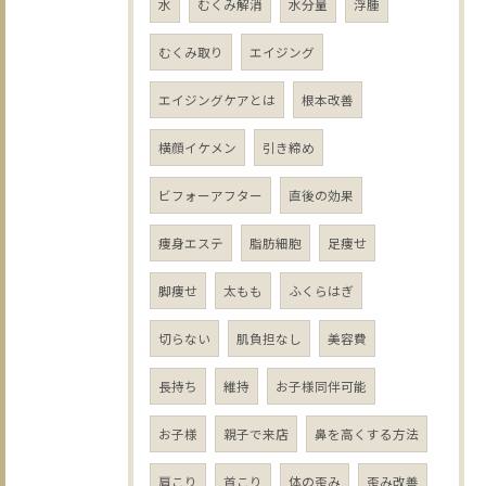
水
むくみ解消
水分量
浮腫
むくみ取り
エイジング
エイジングケアとは
根本改善
横顔イケメン
引き締め
ビフォーアフター
直後の効果
痩身エステ
脂肪細胞
足痩せ
脚痩せ
太もも
ふくらはぎ
切らない
肌負担なし
美容費
長持ち
維持
お子様同伴可能
お子様
親子で来店
鼻を高くする方法
肩こり
首こり
体の歪み
歪み改善