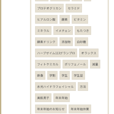
プロテオグリカン
セラミド
ヒアルロン酸
酵素
ビタミン
ミネラル
イメチェン
もたつき
酵素ドリンク
添加物
白砂糖
ハーブザイム113グランプロ
オラックス
フィトケミカル
ポリフェノール
減量
断食
学割
学生
学生証
水光ハイドラフェイシャル
方法
美肌男子
年末年始
年末年始のお知らせ
年末年始休業