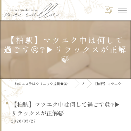
【柏駅】マツエク中は何して
過ごす😣❔▶︎リラックスが正解
🍃
柏のエステはクリニック提携◆美肌/リフトアップ/痩身/骨格矯正/頭皮ケア/ブライダルme calla.【ミーカラー】
ブログ
【柏駅】マツエク中は何して過ごす😣❔▶︎リラックスが正解🍃
【柏駅】マツエク中は何して過ごす😣❔▶︎
リラックスが正解🍃
2026/05/27