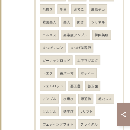
毛抜き
毛量
おでこ
皮脂テカ
韓国美人
美人
開き
シャネル
エルメス
高濃度アンプル
韓国美肌
まつげサロン
まつげ美容液
ピーナッツロッド
上下マツエク
下エク
束パーマ
ボディー
シェルロッド
悪玉菌
善玉菌
アンプル
水素水
浮遊物
毛穴レス
ツルツル
透明度
vリフト
ウェディングフォト
ブライダル