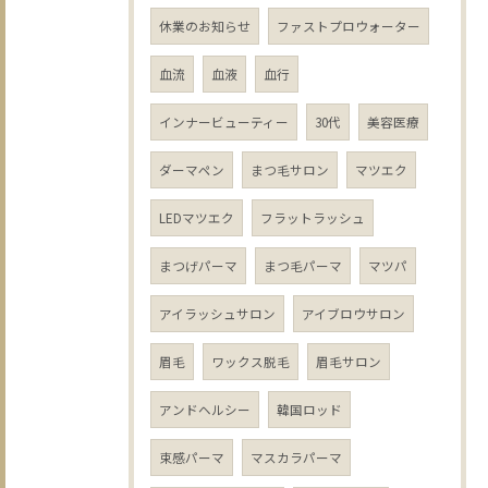
休業のお知らせ
ファストプロウォーター
血流
血液
血行
インナービューティー
30代
美容医療
ダーマペン
まつ毛サロン
マツエク
LEDマツエク
フラットラッシュ
まつげパーマ
まつ毛パーマ
マツパ
アイラッシュサロン
アイブロウサロン
眉毛
ワックス脱毛
眉毛サロン
アンドヘルシー
韓国ロッド
束感パーマ
マスカラパーマ