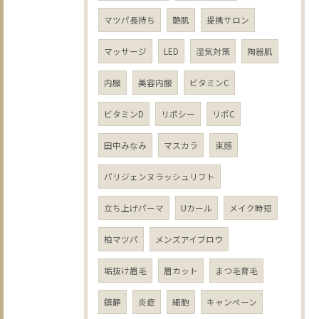
マツパ長持ち
艶肌
提携サロン
マッサージ
LED
湿気対策
陶器肌
内服
美容内服
ビタミンC
ビタミンD
リポシー
リポC
田中みなみ
マスカラ
束感
パリジェンヌラッシュリフト
立ち上げパーマ
Uカール
メイク時短
柏マツパ
メンズアイブロウ
垢抜け眉毛
眉カット
まつ毛育毛
鎮静
炎症
細胞
キャンペーン