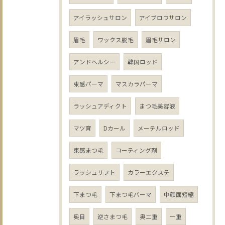
アイラッシュサロン
アイブロウサロン
眉毛
ワックス脱毛
眉毛サロン
アンドヘルシー
韓国ロッド
束感パーマ
マスカラパーマ
ラッシュアディクト
まつ毛美容液
マツ育
Dカール
メーテルロッド
束感まつ毛
コーティング剤
ラッシュリフト
カラーエクステ
下まつ毛
下まつ毛パーマ
中顔面短縮
奥目
逆さまつ毛
奥二重
一重