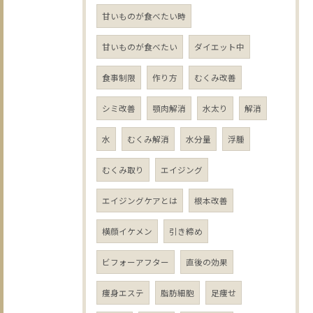
甘いものが食べたい時
甘いものが食べたい
ダイエット中
食事制限
作り方
むくみ改善
シミ改善
顎肉解消
水太り
解消
水
むくみ解消
水分量
浮腫
むくみ取り
エイジング
エイジングケアとは
根本改善
横顔イケメン
引き締め
ビフォーアフター
直後の効果
痩身エステ
脂肪細胞
足痩せ