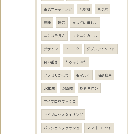
束感コーティング
毛周期
まつパ
爆睡
睡眠
まつ毛に優しい
エクステ長さ
マツエクカール
デザイン
パーエク
ダブルアイリフト
目の重さ
たるみまぶた
ファミリかしわ
柏マルイ
柏高島屋
JR柏駅
駅直結
駅近サロン
アイブロウワックス
アイブロウスタイリング
パリジェンヌラッシュ
マンゴーロッド