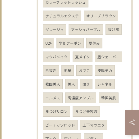
カラーフラットラッシュ
ナチュラルエクステ
オリーブブラウン
グレージュ
アッシュパープル
抜け感
U24
学割クーポン
夏休み
マツパメイク
夏メイク
眉シェーバー
毛抜き
毛量
おでこ
皮脂テカ
韓国美人
美人
開き
シャネル
エルメス
高濃度アンプル
韓国美肌
まつげサロン
まつげ美容液
ピーナッツロッド
上下マツエク
下エク
束パーマ
ボディー