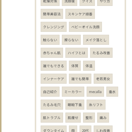
乾燥対策
洗顔後
クイズ
やり方
簡単美容法
スキンケア順番
クレンジング
ベビーオイル洗顔
触らない
擦らない
メイク落とし
赤ちゃん肌
ハイフとは
たるみ改善
誰でもできる
体質
体温
インナーケア
誰でも簡単
老若男女
自己紹介
ミーカラー
mecalla
垂水
たるみ毛穴
眼瞼下垂
糸リフト
肌トラブル
肌痩せ
整形
痛み
ダウンタイム
顔
20代
しわ改善