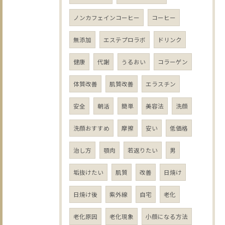
ノンカフェインコーヒー
コーヒー
無添加
エステプロラボ
ドリンク
健康
代謝
うるおい
コラーゲン
体質改善
肌質改善
エラスチン
安全
朝活
簡単
美容法
洗顔
洗顔おすすめ
摩擦
安い
低価格
治し方
顎肉
若返りたい
男
垢抜けたい
肌質
改善
日焼け
日焼け後
紫外線
自宅
老化
老化原因
老化現象
小顔になる方法