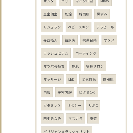
オンダ
ハリ
マイクロ波
MiraV
全室個室
乾燥
韓国肌
黒ずみ
リジュラン
ベビースキン
ララピール
寺西拓人
結膜炎
抗菌目薬
オメメ
ラッシュセラム
コーティング
マツパ長持ち
艶肌
提携サロン
マッサージ
LED
湿気対策
陶器肌
内服
美容内服
ビタミンC
ビタミンD
リポシー
リポC
田中みなみ
マスカラ
束感
パリジェンヌラッシュリフト