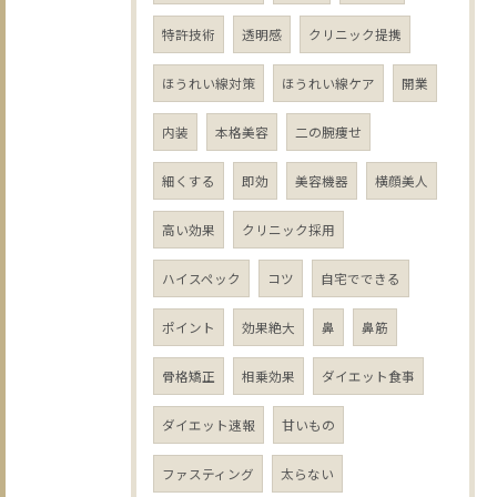
特許技術
透明感
クリニック提携
ほうれい線対策
ほうれい線ケア
開業
内装
本格美容
二の腕痩せ
細くする
即効
美容機器
横顔美人
高い効果
クリニック採用
ハイスペック
コツ
自宅でできる
ポイント
効果絶大
鼻
鼻筋
骨格矯正
相乗効果
ダイエット食事
ダイエット速報
甘いもの
ファスティング
太らない