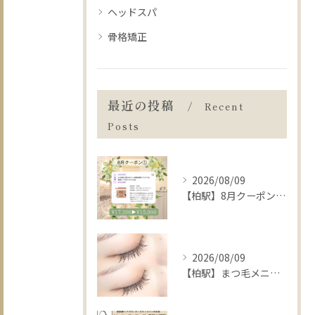
ヘッドスパ
骨格矯正
最近の投稿
Recent
Posts
2026/08/09
【柏駅】8月クーポン1️⃣毛穴洗浄＋ララピール+水玉🫧ツヤUP◎
2026/08/09
【柏駅】まつ毛メニューでご来店の際にご協力いただきたいこと🧚🏻‍♀️✨