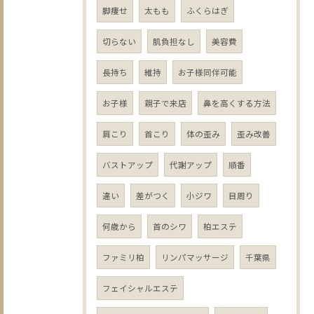
脚痩せ
太もも
ふくらはぎ
切らない
肌負担なし
美容費
長持ち
維持
お子様同伴可能
お子様
親子で来店
鼻を高くする方法
肩こり
首こり
体の歪み
歪み改善
バストアップ
代謝アップ
順番
違い
差がつく
小ジワ
目周り
何歳から
首のシワ
柏エステ
ファミリ柏
リンパマッサージ
千葉県
フェイシャルエステ