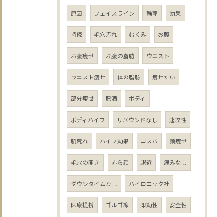
原因
フェイスライン
輪郭
効果
持続
毛穴汚れ
むくみ
お腹
お腹痩せ
お腹の脂肪
ウエスト
ウエスト痩せ
体の脂肪
痩せたい
部分痩せ
肥満
ボディ
ボディハイフ
リバウンドなし
速攻性
肌荒れ
ハイフ効果
コスパ
顔痩せ
毛穴の開き
赤ら顔
駅近
痛みなし
ダウンタイムなし
ハイロニック社
医療提携
ゴルゴ線
即効性
安全性