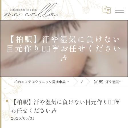
【柏駅】汗や湿気に負けない
目元作り✌🏻☔️お任せください
🎶
柏のエステはクリニック提携◆美肌/リフトアップ/痩身/骨格矯正/頭皮ケア/ブライダルme calla.【ミーカラー】
ブログ
【柏駅】汗や湿気に負けない目元作り✌🏻☔️お任せください🎶
【柏駅】汗や湿気に負けない目元作り✌🏻☔️
お任せください🎶
2026/05/31