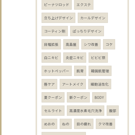
ピーナツロッド
エクステ
立ち上げデザイン
カールデザイン
コーティン剤
ぱっちりデザイン
目幅拡張
高島屋
シワ改善
コケ
白ニキビ
炎症ニキビ
ビビビ祭
ホットペッパー
肌育
韓国肌管理
唇ケア
アートメイク
細胞活性化
夏クーポン
新クーポン
BODY
セルライト
高濃度水素毛穴洗浄
腹部
めおの
ねの
目の疲れ
クマ改善