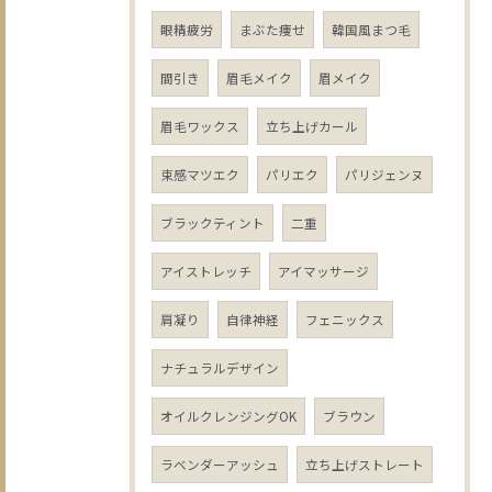
眼精疲労
まぶた痩せ
韓国風まつ毛
間引き
眉毛メイク
眉メイク
眉毛ワックス
立ち上げカール
束感マツエク
パリエク
パリジェンヌ
ブラックティント
二重
アイストレッチ
アイマッサージ
肩凝り
自律神経
フェニックス
ナチュラルデザイン
オイルクレンジングOK
ブラウン
ラベンダーアッシュ
立ち上げストレート