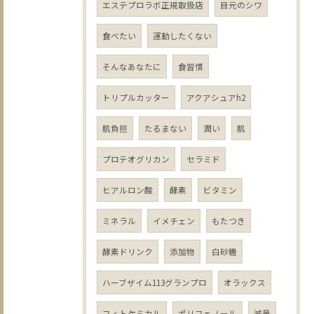
エステプロラボ正規取扱店
目元のシワ
食べたい
運動したくない
そんなあなたに
食習慣
トリプルカッター
アクアシュアh2
肌負担
たるまない
潤い
肌
プロテオグリカン
セラミド
ヒアルロン酸
酵素
ビタミン
ミネラル
イメチェン
もたつき
酵素ドリンク
添加物
白砂糖
ハーブザイム113グランプロ
オラックス
フィトケミカル
ポリフェノール
減量