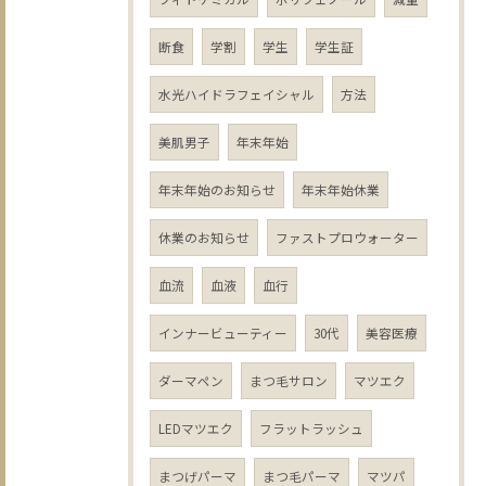
断食
学割
学生
学生証
水光ハイドラフェイシャル
方法
美肌男子
年末年始
年末年始のお知らせ
年末年始休業
休業のお知らせ
ファストプロウォーター
血流
血液
血行
インナービューティー
30代
美容医療
ダーマペン
まつ毛サロン
マツエク
LEDマツエク
フラットラッシュ
まつげパーマ
まつ毛パーマ
マツパ