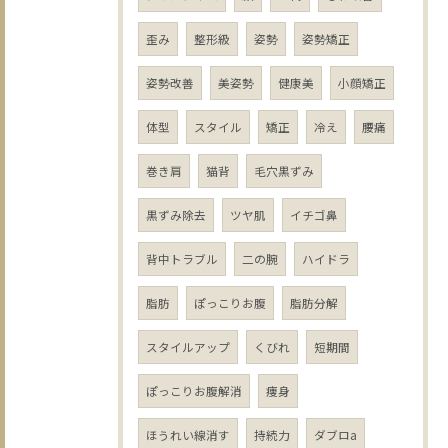
歪み
整形級
姿勢
姿勢矯正
姿勢改善
美姿勢
健康美
小顔矯正
体型
スタイル
矯正
冷え
腰痛
巻き肩
猫背
毛穴黒ずみ
黒ずみ除去
ツヤ肌
イチゴ鼻
背中トラブル
二の腕
ハイドラ
脂肪
ぽっこりお腹
脂肪分解
スタイルアップ
くびれ
短期間
ぽっこりお腹解消
痩身
ほうれい線消す
持続力
ダブロa