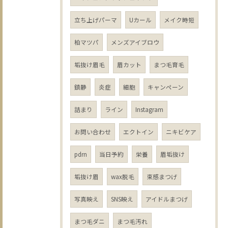
立ち上げパーマ
Uカール
メイク時短
柏マツパ
メンズアイブロウ
垢抜け眉毛
眉カット
まつ毛育毛
鎮静
炎症
細胞
キャンペーン
詰まり
ライン
Instagram
お問い合わせ
エクトイン
ニキビケア
pdrn
当日予約
栄養
眉垢抜け
垢抜け眉
wax脱毛
束感まつげ
写真映え
SNS映え
アイドルまつげ
まつ毛ダニ
まつ毛汚れ