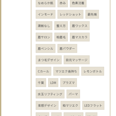
なめらか肌
赤み
色素沈着
インモード
レッドショット
最先端
渡航なし
整え方
眉ワックス
眉サロン
柏眉毛
眉マスカラ
眉ペンシル
眉パウダー
まつ毛デザイン
目元マッサージ
Cカール
マツエク長持ち
レモンボトル
千葉
LDM
プラズマ
水玉リフティング
パーマ
束感デザイン
柏マツエク
LEDフラット