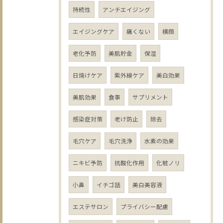
持続性
アンチエイジング
エイジングケア
痛くない
横顔
老化予防
美肌貯金
保湿
日焼けケア
紫外線ケア
美白効果
美肌効果
食事
サプリメント
感染症対策
老け防止
除去
毛穴ケア
毛穴洗浄
水素の効果
ニキビ予防
抗酸化作用
化粧ノリ
小鼻
イチゴ話
美白美容液
エステサロン
プライバシー配慮