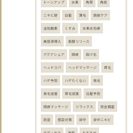
トーンアップ
水素
角質
角栓
ニキビ跡
白髪
薄毛
頭皮ケア
活性酸素
くすみ
水素水効果
美容液導入
筋膜リリース
アクアシュア
頭皮
抜け毛
ヘッドスパ
ヘッドマッサージ
育毛
ハゲ予防
ハゲたくない
発毛
発毛促進
育毛促進
白髪予防
頭皮マッサージ
リラックス
完全個室
防音
感染対策
背中
背中ニキビ
ボディケア
美肌
おすすめ