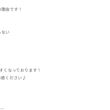
の理由です！
らない
すくなっております！
体感ください♪
---