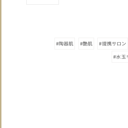
#陶器肌
#艶肌
#提携サロン
#水玉