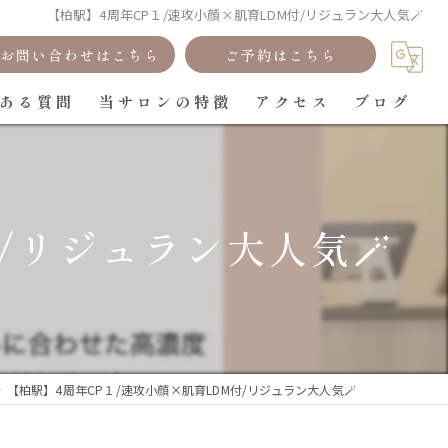
【柏駅】4周年CP１/速攻小顔×肌育LDM付/リジュラン大人気🪄
お問い合わせはこちら
ご予約はこちら
ある質問
当サロンの特徴
アクセス
ブログ
フェイシャルエステ
痩身
/リジュラン大人気🪄
メンズ
ヘッドスパ
骨格矯正
【柏駅】4周年CP１/速攻小顔×肌育LDM付/リジュラン大人気🪄