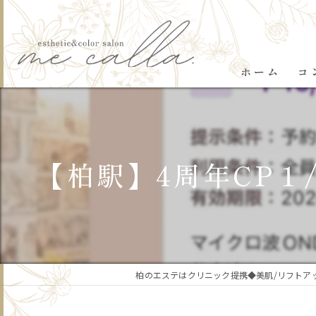
ホーム
コ
【柏駅】4周年CP１
柏のエステはクリニック提携◆美肌/リフトアップ/