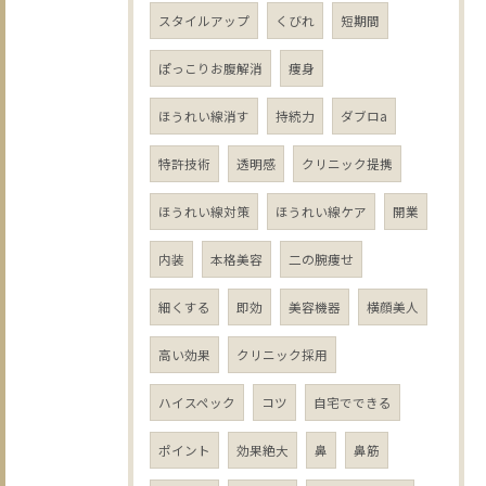
スタイルアップ
くびれ
短期間
ぽっこりお腹解消
痩身
ほうれい線消す
持続力
ダブロa
特許技術
透明感
クリニック提携
ほうれい線対策
ほうれい線ケア
開業
内装
本格美容
二の腕痩せ
細くする
即効
美容機器
横顔美人
高い効果
クリニック採用
ハイスペック
コツ
自宅でできる
ポイント
効果絶大
鼻
鼻筋