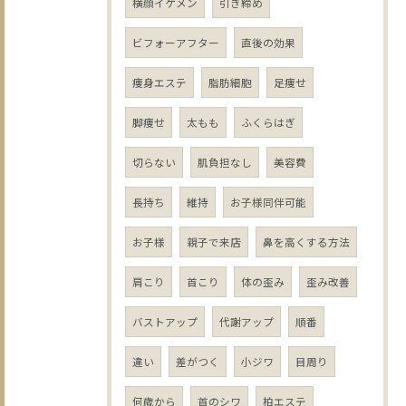
横顔イケメン
引き締め
ビフォーアフター
直後の効果
痩身エステ
脂肪細胞
足痩せ
脚痩せ
太もも
ふくらはぎ
切らない
肌負担なし
美容費
長持ち
維持
お子様同伴可能
お子様
親子で来店
鼻を高くする方法
肩こり
首こり
体の歪み
歪み改善
バストアップ
代謝アップ
順番
違い
差がつく
小ジワ
目周り
何歳から
首のシワ
柏エステ