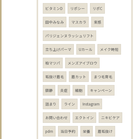
ビタミンD
リポシー
リポC
田中みなみ
マスカラ
束感
パリジェンヌラッシュリフト
立ち上げパーマ
Uカール
メイク時短
柏マツパ
メンズアイブロウ
垢抜け眉毛
眉カット
まつ毛育毛
鎮静
炎症
細胞
キャンペーン
詰まり
ライン
Instagram
お問い合わせ
エクトイン
ニキビケア
pdrn
当日予約
栄養
眉垢抜け