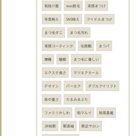
垢抜け眉
wax脱毛
束感まつげ
写真映え
SNS映え
アイドルまつげ
まつ毛ダニ
まつ毛汚れ
束感コーティング
毛周期
まつパ
爆睡
睡眠
まつ毛に優しい
エクステ長さ
マツエクカール
デザイン
パーエク
ダブルアイリフト
目の重さ
たるみまぶた
ファミリかしわ
柏マルイ
柏高島屋
JR柏駅
駅直結
駅近サロン