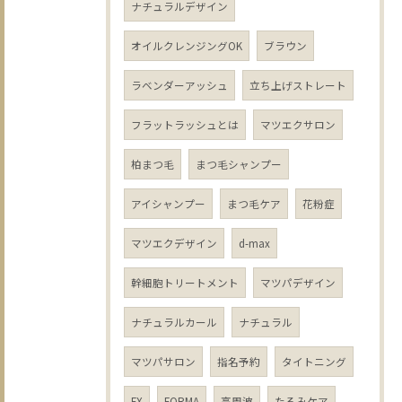
ナチュラルデザイン
オイルクレンジングOK
ブラウン
ラベンダーアッシュ
立ち上げストレート
フラットラッシュとは
マツエクサロン
柏まつ毛
まつ毛シャンプー
アイシャンプー
まつ毛ケア
花粉症
マツエクデザイン
d-max
幹細胞トリートメント
マツパデザイン
ナチュラルカール
ナチュラル
マツパサロン
指名予約
タイトニング
FX
FORMA
高周波
たるみケア