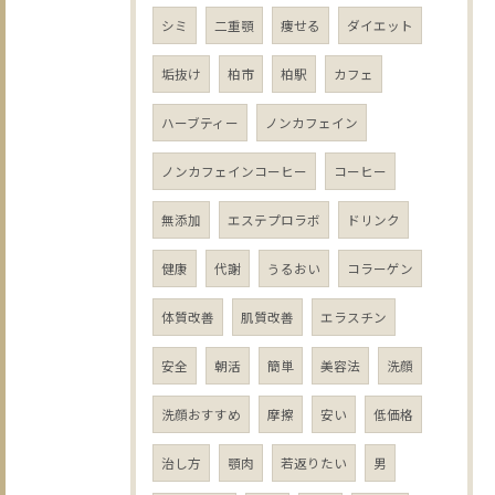
シミ
二重顎
痩せる
ダイエット
垢抜け
柏市
柏駅
カフェ
ハーブティー
ノンカフェイン
ノンカフェインコーヒー
コーヒー
無添加
エステプロラボ
ドリンク
健康
代謝
うるおい
コラーゲン
体質改善
肌質改善
エラスチン
安全
朝活
簡単
美容法
洗顔
洗顔おすすめ
摩擦
安い
低価格
治し方
顎肉
若返りたい
男