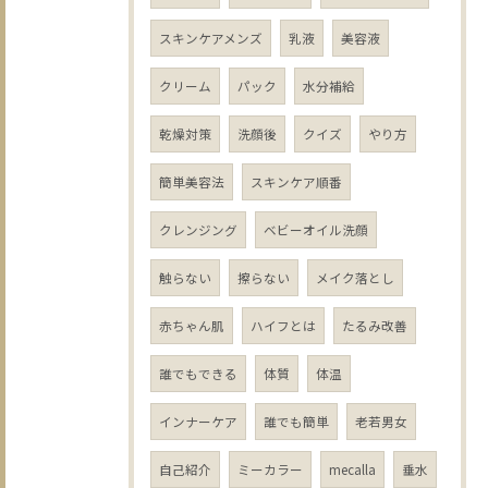
スキンケアメンズ
乳液
美容液
クリーム
パック
水分補給
乾燥対策
洗顔後
クイズ
やり方
簡単美容法
スキンケア順番
クレンジング
ベビーオイル洗顔
触らない
擦らない
メイク落とし
赤ちゃん肌
ハイフとは
たるみ改善
誰でもできる
体質
体温
インナーケア
誰でも簡単
老若男女
自己紹介
ミーカラー
mecalla
垂水