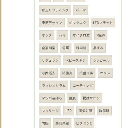
水玉リフティング
パーマ
束感デザイン
柏マツエク
LEDフラット
オンダ
ハリ
マイクロ波
MiraV
全室個室
乾燥
韓国肌
黒ずみ
リジュラン
ベビースキン
ララピール
寺西拓人
結膜炎
抗菌目薬
オメメ
ラッシュセラム
コーティング
マツパ長持ち
艶肌
提携サロン
マッサージ
LED
湿気対策
陶器肌
内服
美容内服
ビタミンC