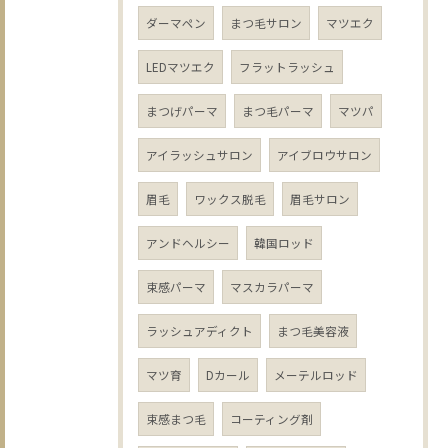
ダーマペン
まつ毛サロン
マツエク
LEDマツエク
フラットラッシュ
まつげパーマ
まつ毛パーマ
マツパ
アイラッシュサロン
アイブロウサロン
眉毛
ワックス脱毛
眉毛サロン
アンドヘルシー
韓国ロッド
束感パーマ
マスカラパーマ
ラッシュアディクト
まつ毛美容液
マツ育
Dカール
メーテルロッド
束感まつ毛
コーティング剤