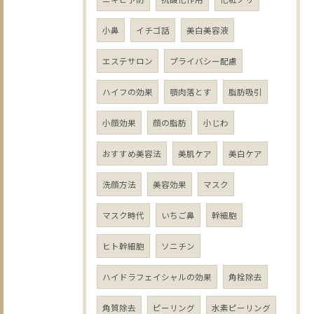
小鼻
イチゴ話
美白美容液
エステサロン
プライバシー配慮
ハイフの効果
顎肉落とす
脂肪吸引
小顔効果
顔の脂肪
小じわ
おすすめ美容法
美肌ケア
美白ケア
洗顔方法
美容効果
マスク
マスク時代
いちご鼻
幹細胞
ヒト幹細胞
ソニチン
ハイドラフェイシャルの効果
角栓除去
角質除去
ピーリング
水素ピーリング