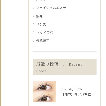
フェイシャルエステ
痩身
メンズ
ヘッドスパ
骨格矯正
最近の投稿
Recent
Posts
2026/08/07
【柏市】マツパ💖立ち上げ❔カール❔迷った時の選び方🧸🍒