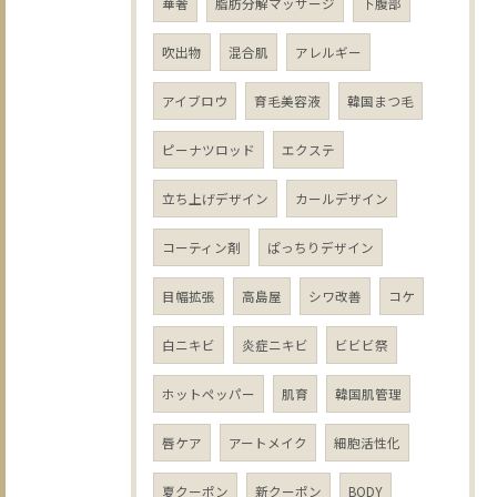
華奢
脂肪分解マッサージ
下腹部
吹出物
混合肌
アレルギー
アイブロウ
育毛美容液
韓国まつ毛
ピーナツロッド
エクステ
立ち上げデザイン
カールデザイン
コーティン剤
ぱっちりデザイン
目幅拡張
高島屋
シワ改善
コケ
白ニキビ
炎症ニキビ
ビビビ祭
ホットペッパー
肌育
韓国肌管理
唇ケア
アートメイク
細胞活性化
夏クーポン
新クーポン
BODY