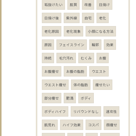
垢抜けたい
肌質
改善
日焼け
日焼け後
紫外線
自宅
老化
老化原因
老化現象
小顔になる方法
原因
フェイスライン
輪郭
効果
持続
毛穴汚れ
むくみ
お腹
お腹痩せ
お腹の脂肪
ウエスト
ウエスト痩せ
体の脂肪
痩せたい
部分痩せ
肥満
ボディ
ボディハイフ
リバウンドなし
速攻性
肌荒れ
ハイフ効果
コスパ
顔痩せ