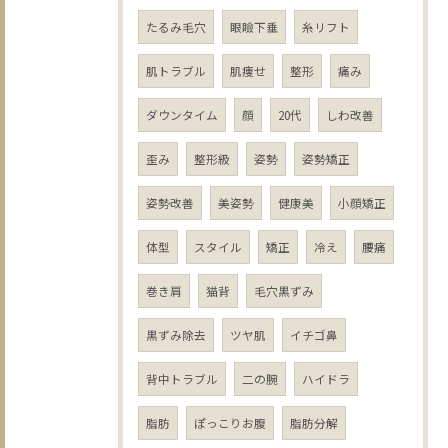
たるみ毛穴
眼瞼下垂
糸リフト
肌トラブル
肌痩せ
整形
痛み
ダウンタイム
顔
20代
しわ改善
歪み
整形級
姿勢
姿勢矯正
姿勢改善
美姿勢
健康美
小顔矯正
体型
スタイル
矯正
冷え
腰痛
巻き肩
猫背
毛穴黒ずみ
黒ずみ除去
ツヤ肌
イチゴ鼻
背中トラブル
二の腕
ハイドラ
脂肪
ぽっこりお腹
脂肪分解