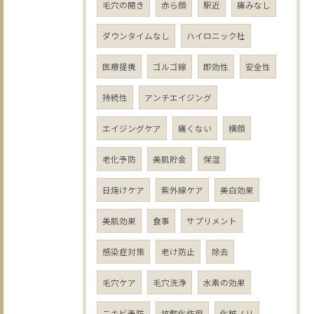
毛穴の開き
赤ら顔
駅近
痛みなし
ダウンタイムなし
ハイロニック社
医療提携
ゴルゴ線
即効性
安全性
持続性
アンチエイジング
エイジングケア
痛くない
横顔
老化予防
美肌貯金
保湿
日焼けケア
紫外線ケア
美白効果
美肌効果
食事
サプリメント
感染症対策
老け防止
除去
毛穴ケア
毛穴洗浄
水素の効果
ニキビ予防
抗酸化作用
化粧ノリ