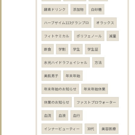
酵素ドリンク
添加物
白砂糖
ハーブザイム113グランプロ
オラックス
フィトケミカル
ポリフェノール
減量
断食
学割
学生
学生証
水光ハイドラフェイシャル
方法
美肌男子
年末年始
年末年始のお知らせ
年末年始休業
休業のお知らせ
ファストプロウォーター
血流
血液
血行
インナービューティー
30代
美容医療