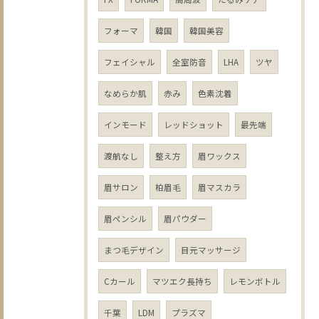
フォーマ
韓国
韓国美容
フェイシャル
全室防音
LHA
ツヤ
なめらか肌
赤み
色素沈着
インモード
レッドショット
最先端
渡航なし
整え方
眉ワックス
眉サロン
柏眉毛
眉マスカラ
眉ペンシル
眉パウダー
まつ毛デザイン
目元マッサージ
Cカール
マツエク長持ち
レモンボトル
千葉
LDM
プラズマ