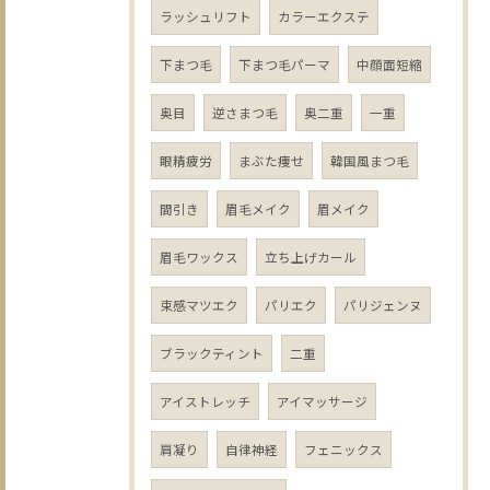
ラッシュリフト
カラーエクステ
下まつ毛
下まつ毛パーマ
中顔面短縮
奥目
逆さまつ毛
奥二重
一重
眼精疲労
まぶた痩せ
韓国風まつ毛
間引き
眉毛メイク
眉メイク
眉毛ワックス
立ち上げカール
束感マツエク
パリエク
パリジェンヌ
ブラックティント
二重
アイストレッチ
アイマッサージ
肩凝り
自律神経
フェニックス