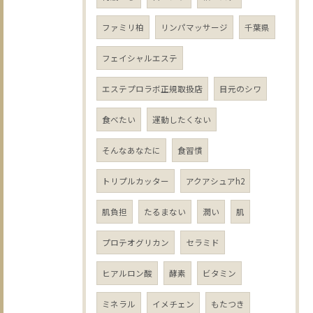
ファミリ柏
リンパマッサージ
千葉県
フェイシャルエステ
エステプロラボ正規取扱店
目元のシワ
食べたい
運動したくない
そんなあなたに
食習慣
トリプルカッター
アクアシュアh2
肌負担
たるまない
潤い
肌
プロテオグリカン
セラミド
ヒアルロン酸
酵素
ビタミン
ミネラル
イメチェン
もたつき