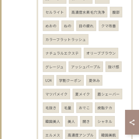
セルライト
高濃度水素毛穴洗浄
腹部
めおの
ねの
目の疲れ
クマ改善
カラーフラットラッシュ
ナチュラルエクステ
オリーブブラウン
グレージュ
アッシュパープル
抜け感
U24
学割クーポン
夏休み
マツパメイク
夏メイク
眉シェーバー
毛抜き
毛量
おでこ
皮脂テカ
韓国美人
美人
開き
シャネル
エルメス
高濃度アンプル
韓国美肌