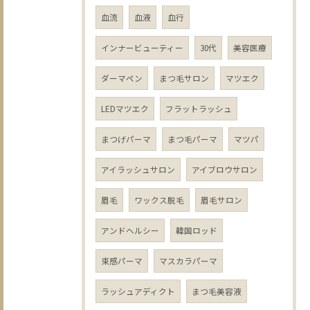
血流
血液
血行
インナービューティー
30代
美容医療
ダーマペン
まつ毛サロン
マツエク
LEDマツエク
フラットラッシュ
まつげパーマ
まつ毛パーマ
マツパ
アイラッシュサロン
アイブロウサロン
眉毛
ワックス脱毛
眉毛サロン
アンドヘルシー
韓国ロッド
束感パーマ
マスカラパーマ
ラッシュアディクト
まつ毛美容液