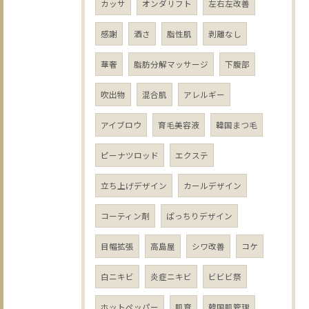
カッサ
オンダリフト
左右左改善
感謝
酒さ
脂性肌
剥離なし
華奢
脂肪分解マッサージ
下腹部
吹出物
混合肌
アレルギー
アイブロウ
育毛美容液
韓国まつ毛
ピーナツロッド
エクステ
立ち上げデザイン
カールデザイン
コーティン剤
ぱっちりデザイン
目幅拡張
高島屋
シワ改善
コケ
白ニキビ
炎症ニキビ
ビビビ祭
ホットペッパー
肌育
韓国肌管理