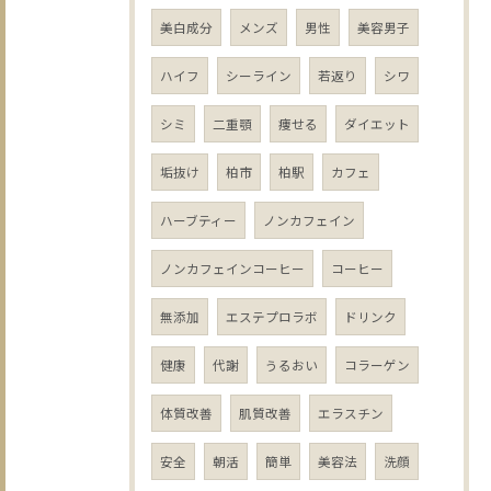
美白成分
メンズ
男性
美容男子
ハイフ
シーライン
若返り
シワ
シミ
二重顎
痩せる
ダイエット
垢抜け
柏市
柏駅
カフェ
ハーブティー
ノンカフェイン
ノンカフェインコーヒー
コーヒー
無添加
エステプロラボ
ドリンク
健康
代謝
うるおい
コラーゲン
体質改善
肌質改善
エラスチン
安全
朝活
簡単
美容法
洗顔