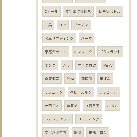
Cカール
マツエク長持ち
レモンボトル
千葉
LDM
プラズマ
水玉リフティング
パーマ
束感デザイン
柏マツエク
LEDフラット
オンダ
ハリ
マイクロ波
MiraV
全室個室
乾燥
韓国肌
黒ずみ
リジュラン
ベビースキン
ララピール
寺西拓人
結膜炎
抗菌目薬
オメメ
ラッシュセラム
コーティング
マツパ長持ち
艶肌
提携サロン