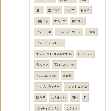
違い
差がつく
小ジワ
目周り
何歳から
首のシワ
柏エステ
ファミリ柏
リンパマッサージ
千葉県
フェイシャルエステ
エステプロラボ正規取扱店
目元のシワ
食べたい
運動したくない
そんなあなたに
食習慣
トリプルカッター
アクアシュアh2
肌負担
たるまない
潤い
肌
プロテオグリカン
セラミド