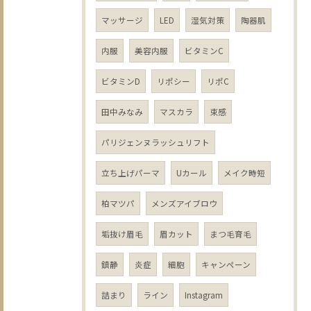
マッサージ
LED
湿気対策
陶器肌
内服
美容内服
ビタミンC
ビタミンD
リポシー
リポC
田中みなみ
マスカラ
束感
パリジェンヌラッシュリフト
立ち上げパーマ
Uカール
メイク時短
柏マツパ
メンズアイブロウ
垢抜け眉毛
眉カット
まつ毛育毛
鎮静
炎症
細胞
キャンペーン
詰まり
ライン
Instagram