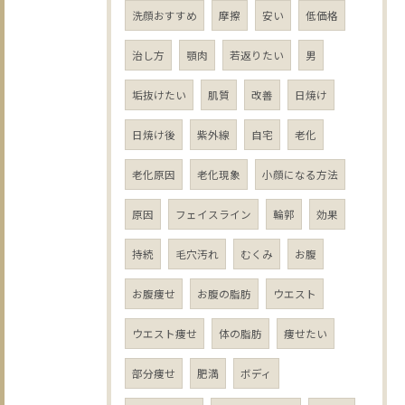
洗顔おすすめ
摩擦
安い
低価格
治し方
顎肉
若返りたい
男
垢抜けたい
肌質
改善
日焼け
日焼け後
紫外線
自宅
老化
老化原因
老化現象
小顔になる方法
原因
フェイスライン
輪郭
効果
持続
毛穴汚れ
むくみ
お腹
お腹痩せ
お腹の脂肪
ウエスト
ウエスト痩せ
体の脂肪
痩せたい
部分痩せ
肥満
ボディ