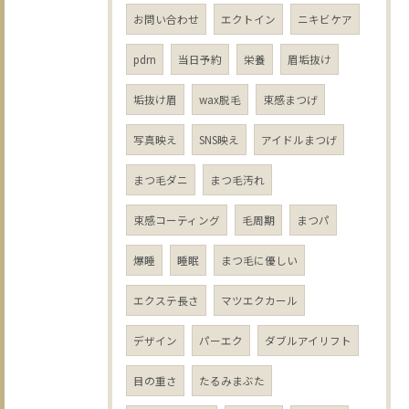
お問い合わせ
エクトイン
ニキビケア
pdrn
当日予約
栄養
眉垢抜け
垢抜け眉
wax脱毛
束感まつげ
写真映え
SNS映え
アイドルまつげ
まつ毛ダニ
まつ毛汚れ
束感コーティング
毛周期
まつパ
爆睡
睡眠
まつ毛に優しい
エクステ長さ
マツエクカール
デザイン
パーエク
ダブルアイリフト
目の重さ
たるみまぶた