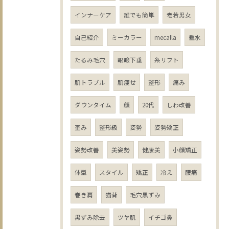
インナーケア
誰でも簡単
老若男女
自己紹介
ミーカラー
mecalla
垂水
たるみ毛穴
眼瞼下垂
糸リフト
肌トラブル
肌痩せ
整形
痛み
ダウンタイム
顔
20代
しわ改善
歪み
整形級
姿勢
姿勢矯正
姿勢改善
美姿勢
健康美
小顔矯正
体型
スタイル
矯正
冷え
腰痛
巻き肩
猫背
毛穴黒ずみ
黒ずみ除去
ツヤ肌
イチゴ鼻