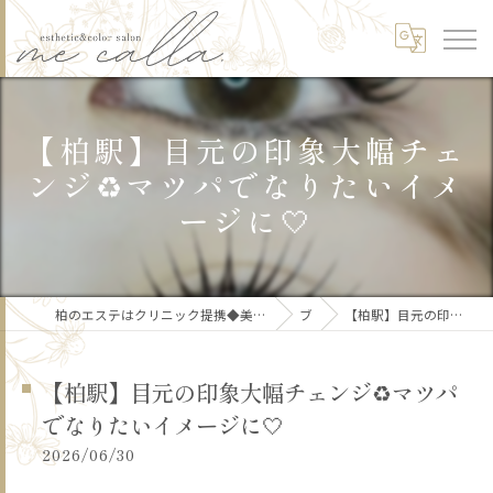
【柏駅】目元の印象大幅チェ
ンジ♻️マツパでなりたいイメ
ージに🤍
柏のエステはクリニック提携◆美肌/リフトアップ/痩身/骨格矯正/頭皮ケア/ブライダルme calla.【ミーカラー】
ブログ
【柏駅】目元の印象大幅チェンジ♻️マツパでなりたいイメージに🤍
【柏駅】目元の印象大幅チェンジ♻️マツパ
でなりたいイメージに🤍
2026/06/30