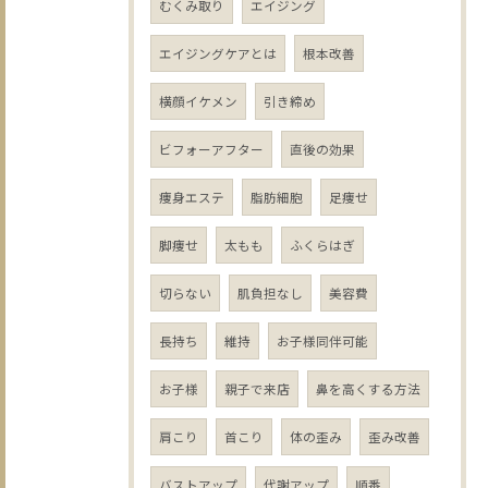
むくみ取り
エイジング
エイジングケアとは
根本改善
横顔イケメン
引き締め
ビフォーアフター
直後の効果
痩身エステ
脂肪細胞
足痩せ
脚痩せ
太もも
ふくらはぎ
切らない
肌負担なし
美容費
長持ち
維持
お子様同伴可能
お子様
親子で来店
鼻を高くする方法
肩こり
首こり
体の歪み
歪み改善
バストアップ
代謝アップ
順番