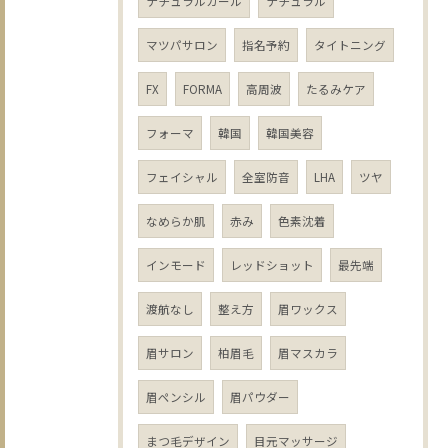
ナチュラルカール
ナチュラル
マツパサロン
指名予約
タイトニング
FX
FORMA
高周波
たるみケア
フォーマ
韓国
韓国美容
フェイシャル
全室防音
LHA
ツヤ
なめらか肌
赤み
色素沈着
インモード
レッドショット
最先端
渡航なし
整え方
眉ワックス
眉サロン
柏眉毛
眉マスカラ
眉ペンシル
眉パウダー
まつ毛デザイン
目元マッサージ