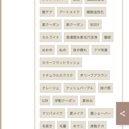
唇ケア
アートメイク
細胞活性化
夏クーポン
新クーポン
BODY
セルライト
高濃度水素毛穴洗浄
腹部
めおの
ねの
目の疲れ
クマ改善
カラーフラットラッシュ
ナチュラルエクステ
オリーブブラウン
グレージュ
アッシュパープル
抜け感
U24
学割クーポン
夏休み
マツパメイク
夏メイク
眉シェーバー
毛抜き
毛量
おでこ
皮脂テカ