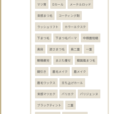
マツ育
Dカール
メーテルロッド
束感まつ毛
コーティング剤
ラッシュリフト
カラーエクステ
下まつ毛
下まつ毛パーマ
中顔面短縮
奥目
逆さまつ毛
奥二重
一重
眼精疲労
まぶた痩せ
韓国風まつ毛
間引き
眉毛メイク
眉メイク
眉毛ワックス
立ち上げカール
束感マツエク
パリエク
パリジェンヌ
ブラックティント
二重