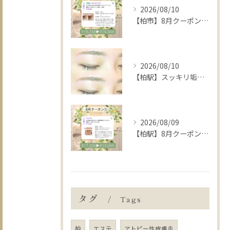
2026/08/10
【柏市】8月クーポン2️⃣小顔矯正×ONDA全額～二の腕14万J🙆‍♀️
2026/08/10
【柏駅】スッキリ垢抜け❕眉waxでお顔の印象チェンジ🔁🩵
2026/08/09
【柏駅】8月クーポン1️⃣毛穴洗浄＋ララピール+水玉🫧ツヤUP◎
タグ
Tags
柏
エステ
アトピー性皮膚炎