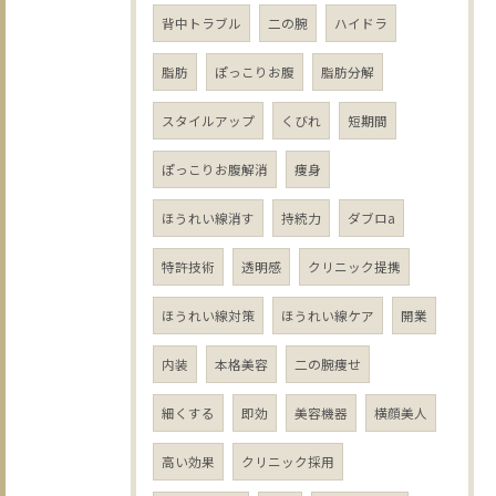
背中トラブル
二の腕
ハイドラ
脂肪
ぽっこりお腹
脂肪分解
スタイルアップ
くびれ
短期間
ぽっこりお腹解消
痩身
ほうれい線消す
持続力
ダブロa
特許技術
透明感
クリニック提携
ほうれい線対策
ほうれい線ケア
開業
内装
本格美容
二の腕痩せ
細くする
即効
美容機器
横顔美人
高い効果
クリニック採用