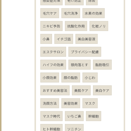
感染症対策
老け防止
除去
毛穴ケア
毛穴洗浄
水素の効果
ニキビ予防
抗酸化作用
化粧ノリ
小鼻
イチゴ話
美白美容液
エステサロン
プライバシー配慮
ハイフの効果
顎肉落とす
脂肪吸引
小顔効果
顔の脂肪
小じわ
おすすめ美容法
美肌ケア
美白ケア
洗顔方法
美容効果
マスク
マスク時代
いちご鼻
幹細胞
ヒト幹細胞
ソニチン