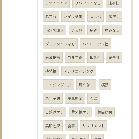
ボディハイフ
リバウンドなし
速攻性
肌荒れ
ハイフ効果
コスパ
顔痩せ
毛穴の開き
赤ら顔
駅近
痛みなし
ダウンタイムなし
ハイロニック社
医療提携
ゴルゴ線
即効性
安全性
持続性
アンチエイジング
エイジングケア
痛くない
横顔
老化予防
美肌貯金
保湿
日焼けケア
紫外線ケア
美白効果
美肌効果
食事
サプリメント