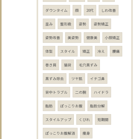
ダウンタイム
顔
20代
しわ改善
歪み
整形級
姿勢
姿勢矯正
姿勢改善
美姿勢
健康美
小顔矯正
体型
スタイル
矯正
冷え
腰痛
巻き肩
猫背
毛穴黒ずみ
黒ずみ除去
ツヤ肌
イチゴ鼻
背中トラブル
二の腕
ハイドラ
脂肪
ぽっこりお腹
脂肪分解
スタイルアップ
くびれ
短期間
ぽっこりお腹解消
痩身