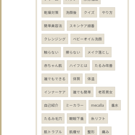
乾燥対策
洗顔後
クイズ
やり方
簡単美容法
スキンケア順番
クレンジング
ベビーオイル洗顔
触らない
擦らない
メイク落とし
赤ちゃん肌
ハイフとは
たるみ改善
誰でもできる
体質
体温
インナーケア
誰でも簡単
老若男女
自己紹介
ミーカラー
mecalla
垂水
たるみ毛穴
眼瞼下垂
糸リフト
肌トラブル
肌痩せ
整形
痛み