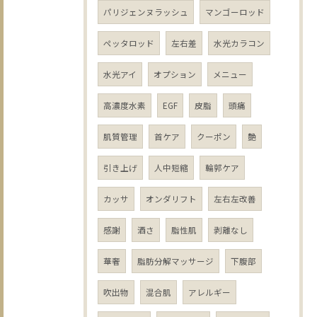
パリジェンヌラッシュ
マンゴーロッド
ペッタロッド
左右差
水光カラコン
水光アイ
オプション
メニュー
高濃度水素
EGF
皮脂
頭痛
肌質管理
首ケア
クーポン
艶
引き上げ
人中短縮
輪郭ケア
カッサ
オンダリフト
左右左改善
感謝
酒さ
脂性肌
剥離なし
華奢
脂肪分解マッサージ
下腹部
吹出物
混合肌
アレルギー