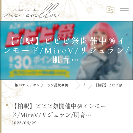
【柏駅】ビビビ祭開催中🪅イ
ンモード/MireV/リジュラン/
肌育…
柏のエステはクリニック提携◆美肌/リフトアップ/痩身/骨格矯正/頭皮ケア/ブライダルme calla.【ミーカラー】
ブログ
【柏駅】ビビビ祭開催中🪅インモード/MireV/リジュラン/肌育…
【柏駅】ビビビ祭開催中🪅インモー
ド/MireV/リジュラン/肌育…
2026/06/29