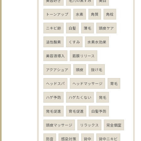
美容好き
毛穴の黒ずみ
美白
トーンアップ
水素
角質
角栓
ニキビ跡
白髪
薄毛
頭皮ケア
活性酸素
くすみ
水素水効果
美容液導入
筋膜リリース
アクアシュア
頭皮
抜け毛
ヘッドスパ
ヘッドマッサージ
育毛
ハゲ予防
ハゲたくない
発毛
発毛促進
育毛促進
白髪予防
頭皮マッサージ
リラックス
完全個室
防音
感染対策
背中
背中ニキビ