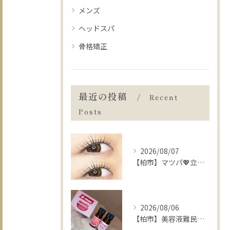
メンズ
ヘッドスパ
骨格矯正
最近の投稿
Recent
Posts
2026/08/07
【柏市】マツパ💖立ち上げ❔カール❔迷った時の選び方🧸🍒
2026/08/06
【柏市】美容液難民に朗報💡まつ毛の土台から整えるケア👀✨