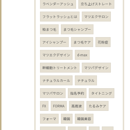
ラベンダーアッシュ
立ち上げストレート
フラットラッシュとは
マツエクサロン
柏まつ毛
まつ毛シャンプー
アイシャンプー
まつ毛ケア
花粉症
マツエクデザイン
d-max
幹細胞トリートメント
マツパデザイン
ナチュラルカール
ナチュラル
マツパサロン
指名予約
タイトニング
FX
FORMA
高周波
たるみケア
フォーマ
韓国
韓国美容