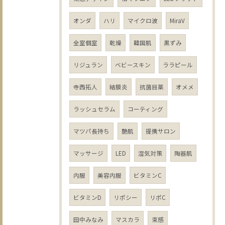
オンダ
ハリ
マイクロ波
MiraV
全室個室
乾燥
韓国肌
黒ずみ
リジュラン
ベビースキン
ララピール
寺西拓人
結膜炎
抗菌目薬
オメメ
ラッシュセラム
コーティング
マツパ長持ち
艶肌
提携サロン
マッサージ
LED
湿気対策
陶器肌
内服
美容内服
ビタミンC
ビタミンD
リポシー
リポC
田中みなみ
マスカラ
束感