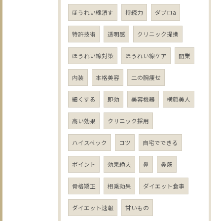
ほうれい線消す
持続力
ダブロa
特許技術
透明感
クリニック提携
ほうれい線対策
ほうれい線ケア
開業
内装
本格美容
二の腕痩せ
細くする
即効
美容機器
横顔美人
高い効果
クリニック採用
ハイスペック
コツ
自宅でできる
ポイント
効果絶大
鼻
鼻筋
骨格矯正
相乗効果
ダイエット食事
ダイエット速報
甘いもの