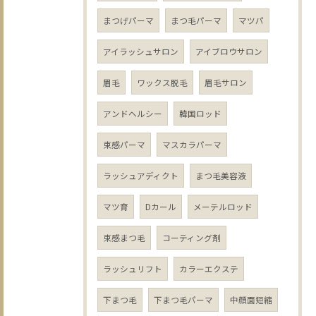
まつげパーマ
まつ毛パーマ
マツパ
アイラッシュサロン
アイブロウサロン
眉毛
ワックス脱毛
眉毛サロン
アンドヘルシー
韓国ロッド
束感パーマ
マスカラパーマ
ラッシュアディクト
まつ毛美容液
マツ育
Dカール
メーテルロッド
束感まつ毛
コーティング剤
ラッシュリフト
カラーエクステ
下まつ毛
下まつ毛パーマ
中顔面短縮