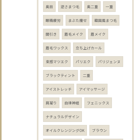
奥目
逆さまつ毛
奥二重
一重
眼精疲労
まぶた痩せ
韓国風まつ毛
間引き
眉毛メイク
眉メイク
眉毛ワックス
立ち上げカール
束感マツエク
パリエク
パリジェンヌ
ブラックティント
二重
アイストレッチ
アイマッサージ
肩凝り
自律神経
フェニックス
ナチュラルデザイン
オイルクレンジングOK
ブラウン