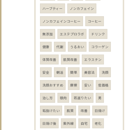
ハーブティー
ノンカフェイン
ノンカフェインコーヒー
コーヒー
無添加
エステプロラボ
ドリンク
健康
代謝
うるおい
コラーゲン
体質改善
肌質改善
エラスチン
安全
朝活
簡単
美容法
洗顔
洗顔おすすめ
摩擦
安い
低価格
治し方
顎肉
若返りたい
男
垢抜けたい
肌質
改善
日焼け
日焼け後
紫外線
自宅
老化