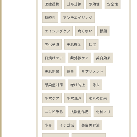
医療提携
ゴルゴ線
即効性
安全性
持続性
アンチエイジング
エイジングケア
痛くない
横顔
老化予防
美肌貯金
保湿
日焼けケア
紫外線ケア
美白効果
美肌効果
食事
サプリメント
感染症対策
老け防止
除去
毛穴ケア
毛穴洗浄
水素の効果
ニキビ予防
抗酸化作用
化粧ノリ
小鼻
イチゴ話
美白美容液