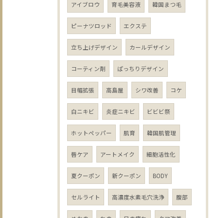
アイブロウ
育毛美容液
韓国まつ毛
ピーナツロッド
エクステ
立ち上げデザイン
カールデザイン
コーティン剤
ぱっちりデザイン
目幅拡張
高島屋
シワ改善
コケ
白ニキビ
炎症ニキビ
ビビビ祭
ホットペッパー
肌育
韓国肌管理
唇ケア
アートメイク
細胞活性化
夏クーポン
新クーポン
BODY
セルライト
高濃度水素毛穴洗浄
腹部