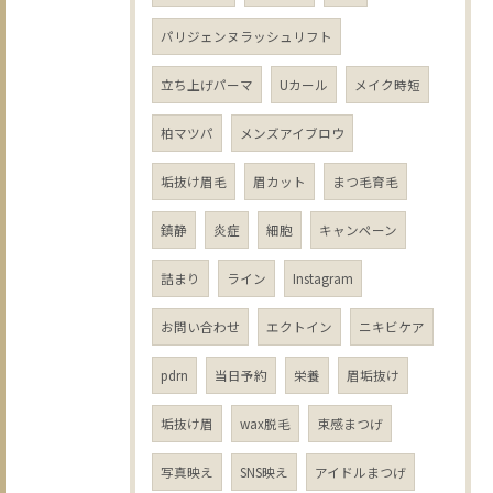
パリジェンヌラッシュリフト
立ち上げパーマ
Uカール
メイク時短
柏マツパ
メンズアイブロウ
垢抜け眉毛
眉カット
まつ毛育毛
鎮静
炎症
細胞
キャンペーン
詰まり
ライン
Instagram
お問い合わせ
エクトイン
ニキビケア
pdrn
当日予約
栄養
眉垢抜け
垢抜け眉
wax脱毛
束感まつげ
写真映え
SNS映え
アイドルまつげ