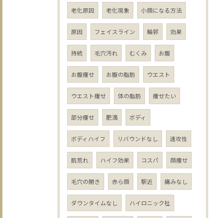
老化原因
老化現象
小顔になる方法
原因
フェイスライン
輪郭
効果
持続
毛穴汚れ
むくみ
お腹
お腹痩せ
お腹の脂肪
ウエスト
ウエスト痩せ
体の脂肪
痩せたい
部分痩せ
肥満
ボディ
ボディハイフ
リバウンドなし
速攻性
肌荒れ
ハイフ効果
コスパ
顔痩せ
毛穴の開き
赤ら顔
駅近
痛みなし
ダウンタイムなし
ハイロニック社