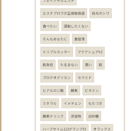
フェイシャルエステ
エステプロラボ正規取扱店
目元のシワ
食べたい
運動したくない
そんなあなたに
食習慣
トリプルカッター
アクアシュアh2
肌負担
たるまない
潤い
肌
プロテオグリカン
セラミド
ヒアルロン酸
酵素
ビタミン
ミネラル
イメチェン
もたつき
酵素ドリンク
添加物
白砂糖
ハーブザイム113グランプロ
オラックス