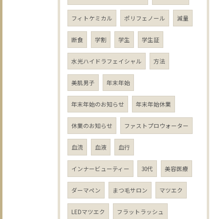
フィトケミカル
ポリフェノール
減量
断食
学割
学生
学生証
水光ハイドラフェイシャル
方法
美肌男子
年末年始
年末年始のお知らせ
年末年始休業
休業のお知らせ
ファストプロウォーター
血流
血液
血行
インナービューティー
30代
美容医療
ダーマペン
まつ毛サロン
マツエク
LEDマツエク
フラットラッシュ