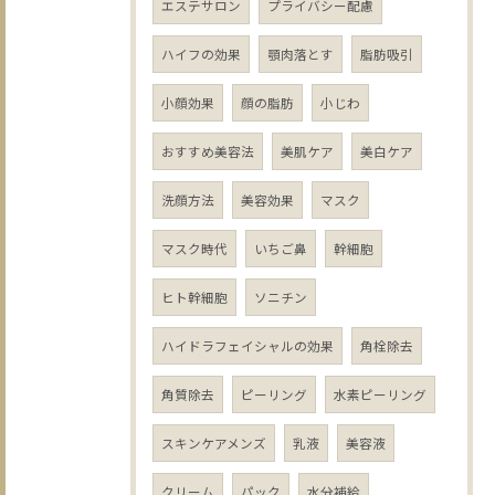
エステサロン
プライバシー配慮
ハイフの効果
顎肉落とす
脂肪吸引
小顔効果
顔の脂肪
小じわ
おすすめ美容法
美肌ケア
美白ケア
洗顔方法
美容効果
マスク
マスク時代
いちご鼻
幹細胞
ヒト幹細胞
ソニチン
ハイドラフェイシャルの効果
角栓除去
角質除去
ピーリング
水素ピーリング
スキンケアメンズ
乳液
美容液
クリーム
パック
水分補給