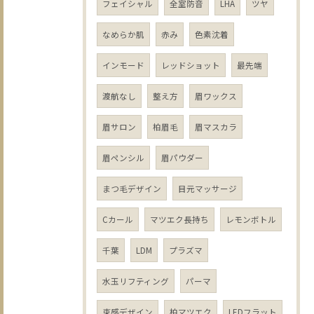
フェイシャル
全室防音
LHA
ツヤ
なめらか肌
赤み
色素沈着
インモード
レッドショット
最先端
渡航なし
整え方
眉ワックス
眉サロン
柏眉毛
眉マスカラ
眉ペンシル
眉パウダー
まつ毛デザイン
目元マッサージ
Cカール
マツエク長持ち
レモンボトル
千葉
LDM
プラズマ
水玉リフティング
パーマ
束感デザイン
柏マツエク
LEDフラット