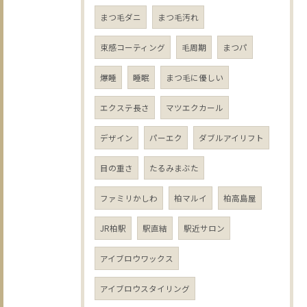
まつ毛ダニ
まつ毛汚れ
束感コーティング
毛周期
まつパ
爆睡
睡眠
まつ毛に優しい
エクステ長さ
マツエクカール
デザイン
パーエク
ダブルアイリフト
目の重さ
たるみまぶた
ファミリかしわ
柏マルイ
柏高島屋
JR柏駅
駅直結
駅近サロン
アイブロウワックス
アイブロウスタイリング