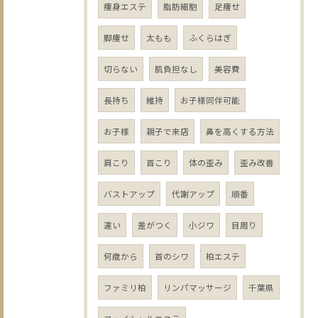
痩身エステ
脂肪細胞
足痩せ
脚痩せ
太もも
ふくらはぎ
切らない
肌負担なし
美容費
長持ち
維持
お子様同伴可能
お子様
親子で来店
鼻を高くする方法
肩こり
首こり
体の歪み
歪み改善
バストアップ
代謝アップ
順番
違い
差がつく
小ジワ
目周り
何歳から
首のシワ
柏エステ
ファミリ柏
リンパマッサージ
千葉県