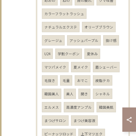
めおの
ねの
目の疲れ
クマ改善
カラーフラットラッシュ
ナチュラルエクステ
オリーブブラウン
グレージュ
アッシュパープル
抜け感
U24
学割クーポン
夏休み
マツパメイク
夏メイク
眉シェーバー
毛抜き
毛量
おでこ
皮脂テカ
韓国美人
美人
開き
シャネル
エルメス
高濃度アンプル
韓国美肌
まつげサロン
まつげ美容液
ピーナッツロッド
上下マツエク