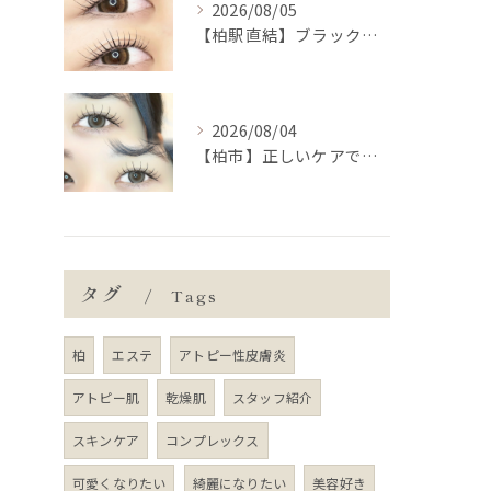
2026/08/05
【柏駅直結】ブラックティントパーマの推しポイント🐦‍⬛🖤
2026/08/04
【柏市】正しいケアでマツエク長持ち🍒意識するポイント5つ💫
タグ
Tags
柏
エステ
アトピー性皮膚炎
アトピー肌
乾燥肌
スタッフ紹介
スキンケア
コンプレックス
可愛くなりたい
綺麗になりたい
美容好き