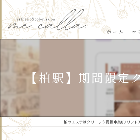
ホーム
コ
【柏駅】期間限定クー
柏のエステはクリニック提携◆美肌/リフトアップ