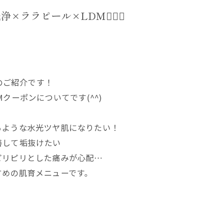
ラピール×LDM🧏🏻‍♀️
6のご紹介です！
クーポンについてです(^^)
るような水光ツヤ肌になりたい！
善して垢抜けたい
ピリピリとした痛みが心配…
すめの肌育メニューです。