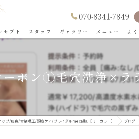
070-8341-7849
ンセプト
スタッフ
ギャラリー
メニュー
よく
ポン①毛穴洗浄×ララピール
/痩身/骨格矯正/頭皮ケア/ブライダルme calla.【ミーカラー】
ブログ