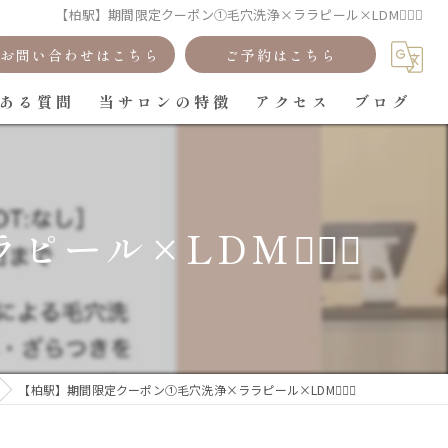
【柏駅】期間限定クーポン①毛穴洗浄×ララピール×LDM🧏🏻‍♀️
お問い合わせはこちら
ご予約はこちら
ある質問
当サロンの特徴
アクセス
ブログ
フェイシャルエステ
痩身
×LDM🧏🏻‍♀️
メンズ
ヘッドスパ
骨格矯正
【柏駅】期間限定クーポン①毛穴洗浄×ララピール×LDM🧏🏻‍♀️