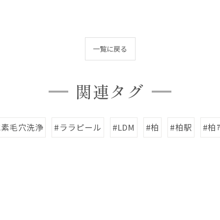
一覧に戻る
関連タグ
水素毛穴洗浄
#ララピール
#LDM
#柏
#柏駅
#柏